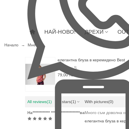
НАЙ-НОВО!
ДРЕХИ
OUT
Начало
→
Мнения
елегантна блуза в керемидено Best
Размер: S
79,00 лв.
All reviews
(1)
All stars
(1)
With pictures
(0)
На************ ********************ва
Много съм доволна от е
елегантна блуза в кер