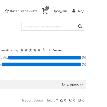
0
Лист с желанията
0
Продукти
Вход
5
verall rating
1 Review
uality
(5)
it
(5)
Популярност
Report abuse
Helpful?
0
0
0