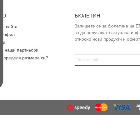
НО
БЮЛЕТИН
Запишете се за бюлетина на E
на сайта
за да получавате актуална ин
профил
относно нови продукти и оферт
ози
те наши партньори
а определя размера си?