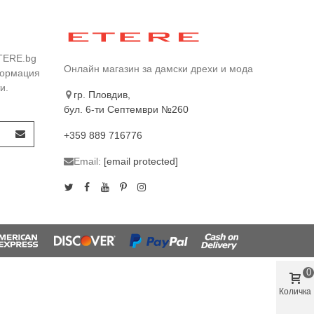
TERE.bg
Онлайн магазин за дамски дрехи и мода
формация
и.
гр. Пловдив,
бул. 6-ти Септември №260
+359 889 716776
Email:
[email protected]
0
Количка