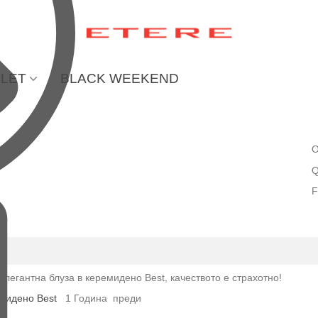
LET
BLACK WEEKEND
O
Q
F
легантна блуза в керемидено Best, качеството е страхотно!
емидено Best
1 Година преди