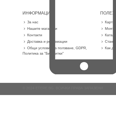
ИНФОРМАЦИЯ
ПОЛЕЗ
За нас
Карта 
Нашите магазини
Моят 
Контакти
Катал
Доставка и рекламации
Стане
Общи условия за ползване, GDPR,
Как д
Политика за "Бисквитки"
© 2024 ETERE.BG. ВСИЧКИ ПРАВА ЗАПАЗЕНИ