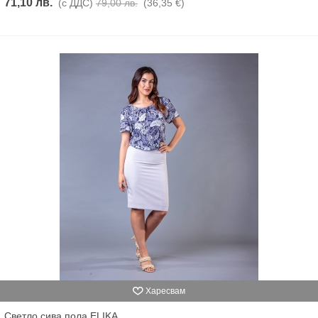
71,10 лв.
(с ДДС)
79,00 лв.
(36,35 €)
Харесвам
Светло сива пола ELIKA