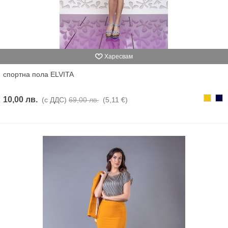
Харесвам
спортна пола ELVITA
Жълто
Тъм
10,00 лв.
(с ДДС)
69,00 лв.
(5,11 €)