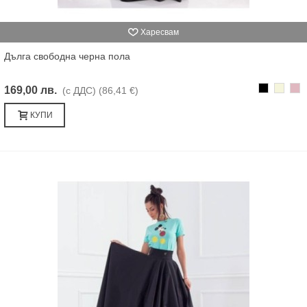
Харесвам
Дълга свободна черна пола
Черно
Бежав
Пе
169,00 лв.
(с ДДС)
(86,41 €)
от
роз
КУПИ