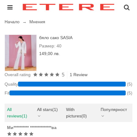
Начало
→
Мнения
бяло сако SASIA
Размер: 40
149,00 лв.
5
Overall rating
1 Review
Quality
(5)
Fit
(5)
All
All stars
(1)
With
Популярност
reviews
(1)
pictures
(0)
Ми********** **************ва