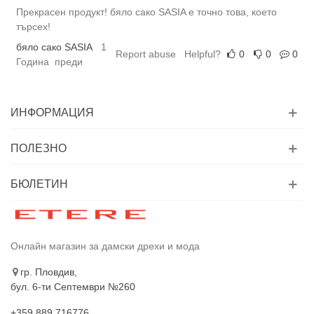
Прекрасен продукт! бяло сако SASIA е точно това, което
търсех!
бяло сако SASIA
1
Report abuse
Helpful?
0
0
0
Година преди
ИНФОРМАЦИЯ
ПОЛЕЗНО
БЮЛЕТИН
Онлайн магазин за дамски дрехи и мода
гр. Пловдив,
бул. 6-ти Септември №260
+359 889 716776