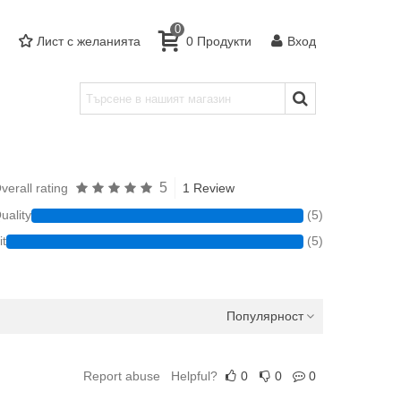
0
Лист с желанията
0
Продукти
Вход
5
verall rating
1 Review
uality
(5)
it
(5)
Популярност
Report abuse
Helpful?
0
0
0