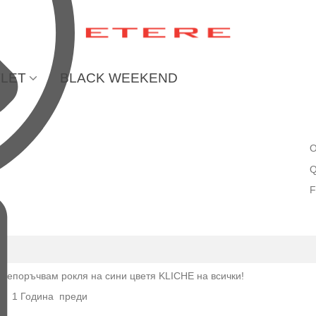
LET
BLACK WEEKEND
O
Q
F
Препоръчвам рокля на сини цветя KLICHE на всички!
E
1 Година преди