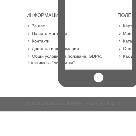
ИНФОРМАЦИЯ
ПОЛЕЗ
За нас
Карта 
Нашите магазини
Моят 
Контакти
Катал
Доставка и рекламации
Стане
Общи условия за ползване, GDPR,
Как д
Политика за "Бисквитки"
© 2024 ETERE.BG. ВСИЧКИ ПРАВА ЗАПАЗЕНИ