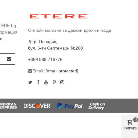
TERE.bg
Онлайн магазин за дамски дрехи и мода
формация
и.
гр. Пловдив,
бул. 6-ти Септември №260
+359 889 716776
Email:
[email protected]
0
Количка