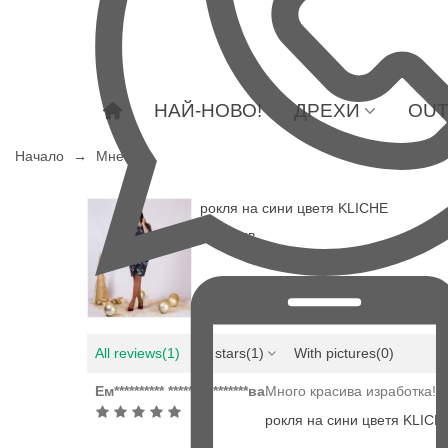
НАЙ-НОВО!
ДРЕХИ
OUT
Начало
→
Мнения
рокля на сини цветя KLICHE
79,00 лв.
All reviews
(1)
All stars
(1)
With pictures
(0)
Ем********** ****************ва
Много красива изработка! 
рокля на сини цветя KLICH