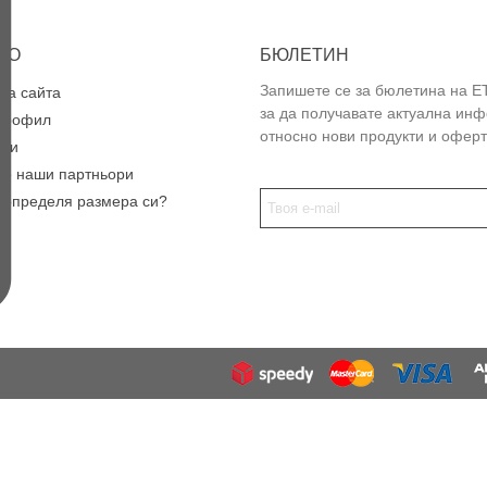
НО
БЮЛЕТИН
Запишете се за бюлетина на E
на сайта
за да получавате актуална ин
профил
относно нови продукти и оферт
ози
те наши партньори
а определя размера си?