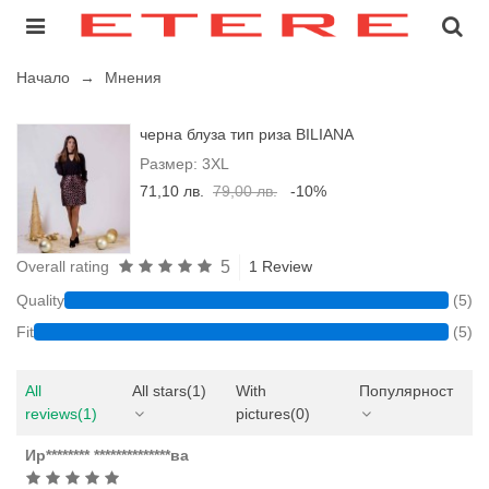
Начало
→
Мнения
черна блуза тип риза BILIANA
Размер: 3XL
71,10 лв.
79,00 лв.
-10%
5
Overall rating
1 Review
Quality
(5)
Fit
(5)
All
All stars
(1)
With
Популярност
reviews
(1)
pictures
(0)
Ир******** **************ва