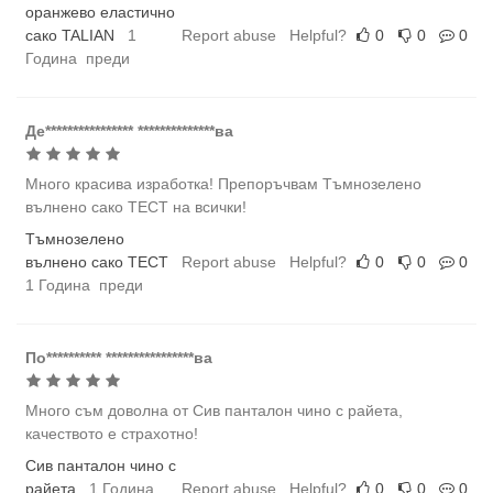
оранжево еластично
сако TALIAN
1
Report abuse
Helpful?
0
0
0
Година преди
Де**************** **************ва
Много красива изработка! Препоръчвам Тъмнозелено
вълнено сако ТЕСТ на всички!
Тъмнозелено
вълнено сако ТЕСТ
Report abuse
Helpful?
0
0
0
1 Година преди
По********** ****************ва
Много съм доволна от Сив панталон чино с райета,
качеството е страхотно!
Сив панталон чино с
райета
1 Година
Report abuse
Helpful?
0
0
0