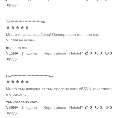
преди
Та********** ************ва
Много красива изработка! Препоръчвам вълнено сако
VESNA на всички!
вълнено сако
VESNA
1 Година
Report abuse
Helpful?
0
0
0
преди
На************ ****************ва
Много съм доволна от тъмнозелено сако VESNA, качеството
е страхотно!
тъмнозелено сако
VESNA
1 Година
Report abuse
Helpful?
0
0
0
преди