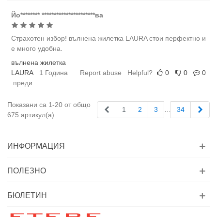
Йо******** **********************ва
Страхотен избор! вълнена жилетка LAURA стои перфектно и
е много удобна.
вълнена жилетка
LAURA
1 Година
Report abuse
Helpful?
0
0
0
преди
Показани са 1-20 от общо
Назад
Нап
1
2
3
…
34
675 артикул(а)
ИНФОРМАЦИЯ
ПОЛЕЗНО
БЮЛЕТИН