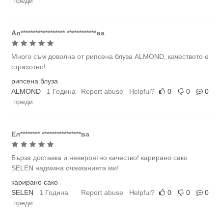
преди
Ал****************** ************ва
Много съм доволна от рипсена блуза ALMOND, качеството е
страхотно!
рипсена блуза
ALMOND
1 Година
Report abuse
Helpful?
0
0
0
преди
Ел******** ****************ва
Бърза доставка и невероятно качество! карирано сако
SELEN надмина очакванията ми!
карирано сако
SELEN
1 Година
Report abuse
Helpful?
0
0
0
преди