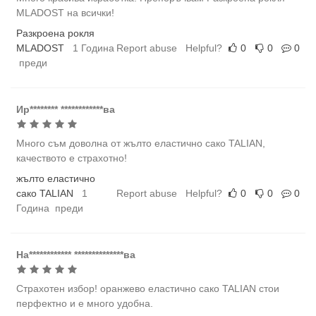
MLADOST на всички!
Разкроена рокля
MLADOST
1 Година
Report abuse
Helpful?
0
0
0
преди
Ир******** ************ва
Много съм доволна от жълто еластично сако TALIAN,
качеството е страхотно!
жълто еластично
сако TALIAN
1
Report abuse
Helpful?
0
0
0
Година преди
На************ **************ва
Страхотен избор! оранжево еластично сако TALIAN стои
перфектно и е много удобна.