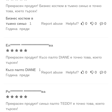
Прекрасен продукт! Бизнес костюм в тъмно синьо е точно
това, което търсех!
Бизнес костюм в
тъмно синьо
1
Report abuse
Helpful?
0
0
0
Година преди
Ел******** **********************ва
Прекрасен продукт! Късо палто DIANE е точно това, което
търсех!
Късо палто DIANE
1
Report abuse
Helpful?
0
0
0
Година преди
Ро********** **************ва
Прекрасен продукт! синьо палто TEDDY е точно това, което
търсех!