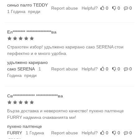
синьо палто TEDDY
Report abuse
Helpful?
0
0
0
1 Година преди
Ел******** ****************ва
Страхотен избор! удължено карирано сако SERENA стои
перфектно и е много удобна.
удължено карирано
сако SERENA
1
Report abuse
Helpful?
0
0
0
Година преди
Св************** **************ва
Бърза доставка и невероятно качество! пухено палтенце
FURRY надмина очакванията ми!
пухено палтенце
FURRY
1 Година
Report abuse
Helpful?
0
0
0