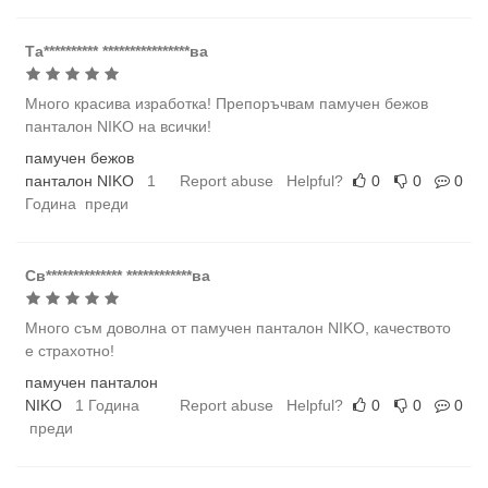
Та********** ****************ва
Много красива изработка! Препоръчвам памучен бежов
панталон NIKO на всички!
памучен бежов
панталон NIKO
1
Report abuse
Helpful?
0
0
0
Година преди
Св************** ************ва
Много съм доволна от памучен панталон NIKO, качеството
е страхотно!
памучен панталон
NIKO
1 Година
Report abuse
Helpful?
0
0
0
преди