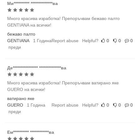
Ми********** **************ва
Много красива изработка! Препоръчвам бежаво палто
GENTIANA на всички!
бежаво палто
GENTIANA
1 Година
Report abuse
Helpful?
0
0
0
преди
Де**************** **************ва
Много красива изработка! Препоръчвам ватирано яке
GUERO на всички!
ватирано яке
GUERO
1 Година
Report abuse
Helpful?
0
0
0
преди
Ем********** ************ва