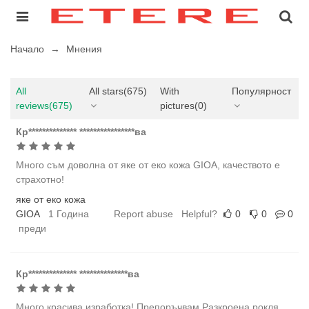
Начало
→
Мнения
All
All stars
(675)
With
Популярност
reviews
(675)
pictures
(0)
Кр************** ****************ва
Много съм доволна от яке от еко кожа GIOA, качеството е
страхотно!
яке от еко кожа
GIOA
1 Година
Report abuse
Helpful?
0
0
0
преди
Кр************** **************ва
Много красива изработка! Препоръчвам Разкроена рокля