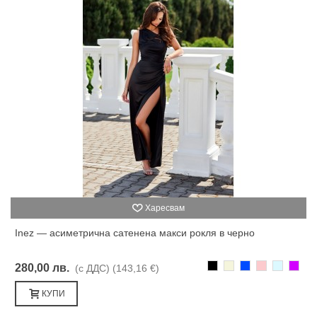
Харесвам
Inez — асиметрична сатенена макси рокля в черно
Черно
Бежаво
Синьо
Розово
Светлоси
Лилав
280,00 лв.
(с ДДС)
(143,16 €)
КУПИ