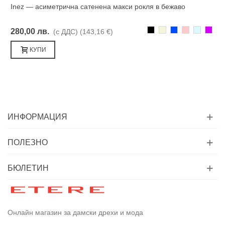
Inez — асиметрична сатенена макси рокля в бежаво
Черно
Бежаво
Синьо
Розово
Светлоси
Лилав
280,00 лв.
(с ДДС)
(143,16 €)
КУПИ
ИНФОРМАЦИЯ
ПОЛЕЗНО
БЮЛЕТИН
Онлайн магазин за дамски дрехи и мода