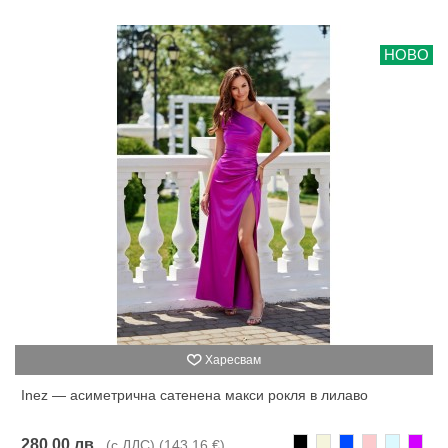
НОВО
Харесвам
Inez — асиметрична сатенена макси рокля в лилаво
Черно
Бежаво
Синьо
Розово
Светлоси
Лилав
280,00 лв.
(с ДДС)
(143,16 €)