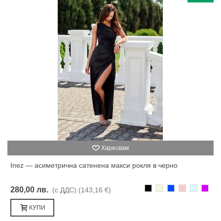
Харесвам
Inez — асиметрична сатенена макси рокля в черно
Черно
Бежаво
Синьо
Розово
Светлоси
Лилав
280,00 лв.
(с ДДС)
(143,16 €)
КУПИ