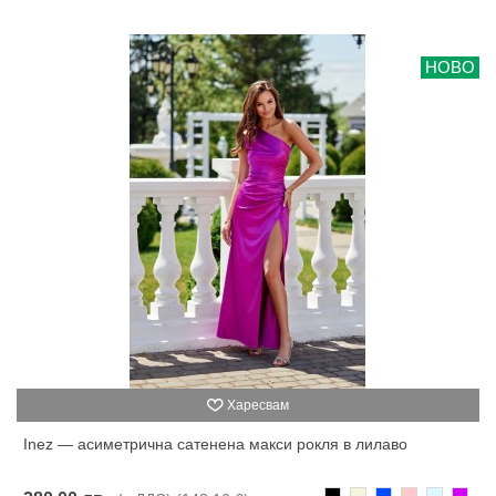
НОВО
Харесвам
Inez — асиметрична сатенена макси рокля в лилаво
Черно
Бежаво
Синьо
Розово
Светлоси
Лилав