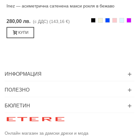
Inez — асиметрична сатенена макси рокля в бежаво
Черно
Бежаво
Синьо
Розово
Светлоси
Лилав
280,00 лв.
(с ДДС)
(143,16 €)
КУПИ
ИНФОРМАЦИЯ
ПОЛЕЗНО
БЮЛЕТИН
Онлайн магазин за дамски дрехи и мода