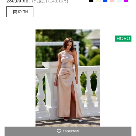
280,00 лв.
(с ДДС)
(143,16 €)
КУПИ
НОВО
Харесвам