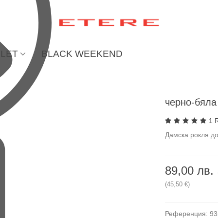
LET
BLACK WEEKEND
черно-бял
1 
Дамска рокля до
89,00 лв.
(45,50 €)
Референция:
93