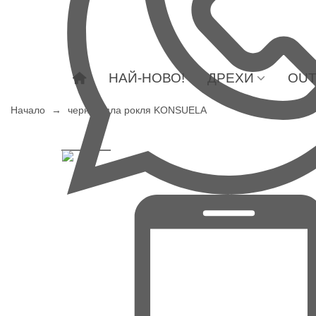
НАЙ-НОВО!
ДРЕХИ
OUT
Начало
→
черно-бяла рокля KONSUELA