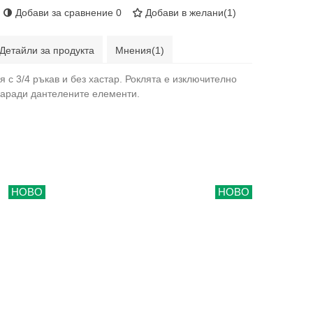
Добави за сравнение
0
Добави в желани
(
1
)
Детайли за продукта
Мнения(1)
я с 3/4 ръкав и без хастар. Роклята е изключително
заради дантелените елементи.
НОВО
НОВО