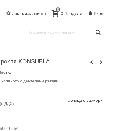
0
Лист с желанията
0
Продукти
Вход
а рокля KONSUELA
Review
 коляното с дантелени ръкави.
Таблица с размери
(с ДДС)
50016554