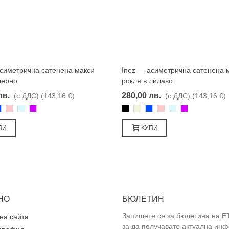
асиметрична сатенена макси
Inez — асиметрична сатенена 
Харесвам
Харесвам
черно
рокля в лилаво
лв.
280,00 лв.
(с ДДС)
(143,16 €)
(с ДДС)
(143,16 €)
во
иньо
Розово
Светлосин
Лилаво
Черно
Бежаво
Синьо
Розово
Светлосин
Лилаво
ПИ
КУПИ
НО
БЮЛЕТИН
Запишете се за бюлетина на E
на сайта
за да получавате актуална ин