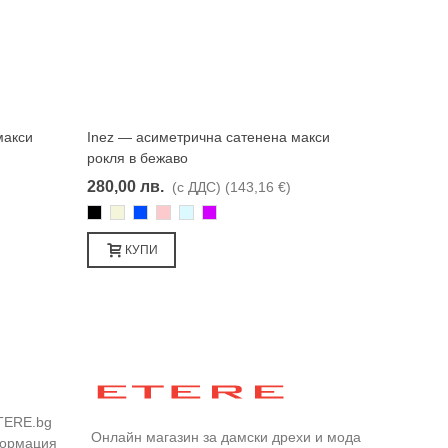
макси
Inez — асиметрична сатенена макси
Харесвам
рокля в бежаво
280,00 лв.
(с ДДС)
(143,16 €)
Черно
Бежаво
Синьо
Розово
Светлосин
Лилаво
КУПИ
TERE.bg
Онлайн магазин за дамски дрехи и мода
формация