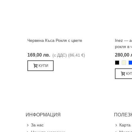
Червена Къса Рокля с цвете
Inez — 
Харесвам
рокля в 
169,00 лв.
280,00 
(с ДДС)
(86,41 €)
Черно
Бежа
С
КУПИ
КУ
ИНФОРМАЦИЯ
ПОЛЕЗ
За нас
Карта 