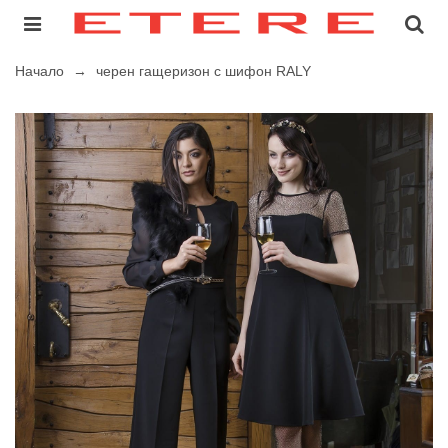
Начало
→
черен гащеризон с шифон RALY