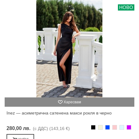
НОВО
Харесвам
Inez — асиметрична сатенена макси рокля в черно
Черно
Бежаво
Синьо
Розово
Светлоси
Лилав
280,00 лв.
(с ДДС)
(143,16 €)