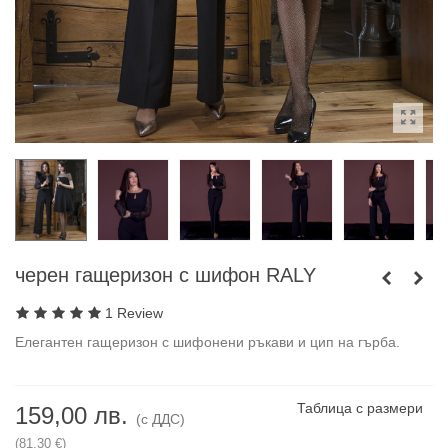
черен гащеризон с шифон RALY
1 Review
Елегантен гащеризон с шифонени ръкави и цип на гърба.
Таблица с размери
159,00 лв.
(с ДДС)
(81,30 €)