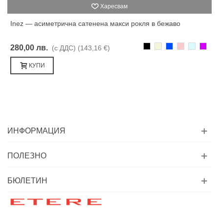
Харесвам
Inez — асиметрична сатенена макси рокля в бежаво
Черно
Бежаво
Синьо
Розово
Светлоси
Лилав
280,00 лв.
(с ДДС)
(143,16 €)
КУПИ
ИНФОРМАЦИЯ
ПОЛЕЗНО
БЮЛЕТИН