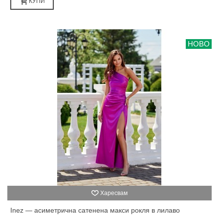
КУПИ
НОВО
Харесвам
Inez — асиметрична сатенена макси рокля в лилаво