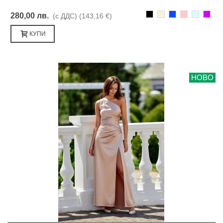
Черно
Бежаво
Синьо
Розово
Светлоси
Лилав
280,00 лв.
(с ДДС)
(143,16 €)
КУПИ
НОВО