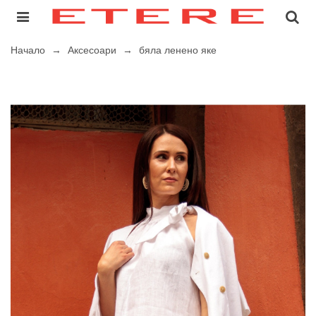
Начало
→
Аксесоари
→
бяла ленено яке