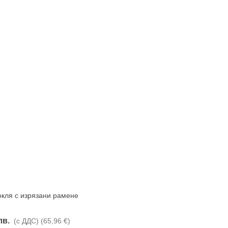
кля с изрязани рамене
Харесвам
лв.
(с ДДС)
(65,96 €)