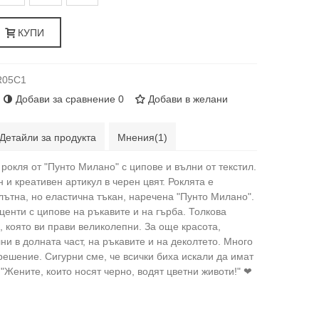
КУПИ
R05C1
Добави за сравнение
0
Добави в желани
Детайли за продукта
Мнения(1)
рокля от "Пунто Милано" с ципове и вълни от текстил.
 и креативен артикул в черен цвят. Роклята е
лътна, но еластична тъкан, наречена "Пунто Милано".
центи с ципове на ръкавите и на гърба. Толкова
, която ви прави великолепни. За още красота,
ни в долната част, на ръкавите и на деколтето. Много
решение. Сигурни сме, че всички биха искали да имат
 "Жените, които носят черно, водят цветни животи!" ❤