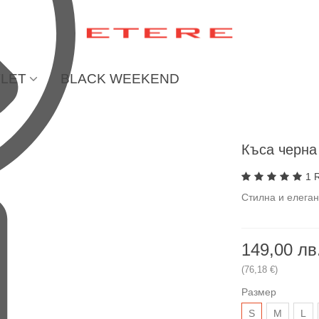
LET
BLACK WEEKEND
Къса черна
1 
Стилна и елеган
149,00 лв
(76,18 €)
Размер
S
М
L