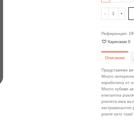
-
+
Референция:
D
Харесвам
0
Описание
Представяме ви 
Много интересен
изработена от п
Много хубави ак
елегантна рокля
роклята има въл
екстравагантно 
рокля като тази!