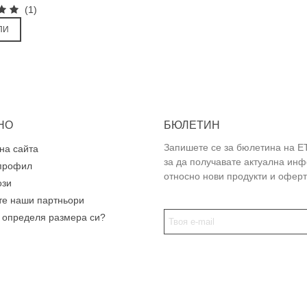
(1)
ПИ
НО
БЮЛЕТИН
Запишете се за бюлетина на E
на сайта
за да получавате актуална ин
профил
относно нови продукти и оферт
ози
те наши партньори
а определя размера си?