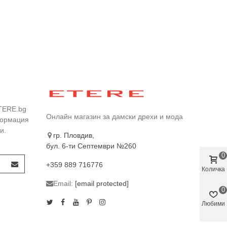
TERE.bg
Онлайн магазин за дамски дрехи и мода
формация
и.
гр. Пловдив,
бул. 6-ти Септември №260
0
+359 889 716776
Количка
Email:
[email protected]
0
Любими