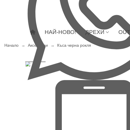
НАЙ-НОВО!
ДРЕХИ
OUT
Начало
→
Аксесоари
→
Къса черна рокля