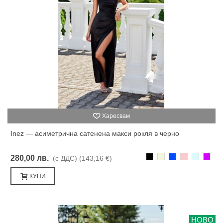
Харесвам
Inez — асиметрична сатенена макси рокля в черно
Черно
Бежаво
Синьо
Розово
Светлоси
Лилав
280,00 лв.
(с ДДС)
(143,16 €)
КУПИ
НОВО