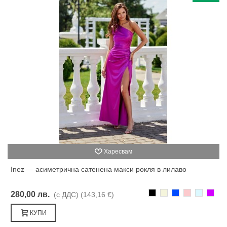
Харесвам
Inez — асиметрична сатенена макси рокля в лилаво
Черно
Бежаво
Синьо
Розово
Светлоси
Лилав
280,00 лв.
(с ДДС)
(143,16 €)
КУПИ