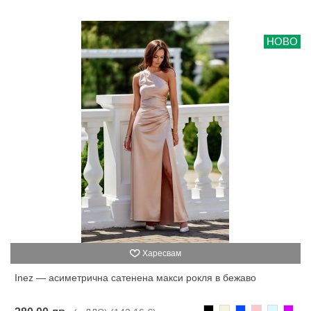
НОВО
Харесвам
Inez — асиметрична сатенена макси рокля в бежаво
Черно
Бежаво
Синьо
Розово
Светлоси
Лилав