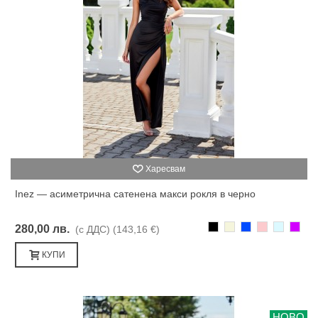
Харесвам
Inez — асиметрична сатенена макси рокля в черно
Черно
Бежаво
Синьо
Розово
Светлоси
Лилав
280,00 лв.
(с ДДС)
(143,16 €)
КУПИ
НОВО