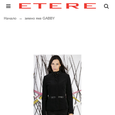
Начало
→
зимно яке GABBY