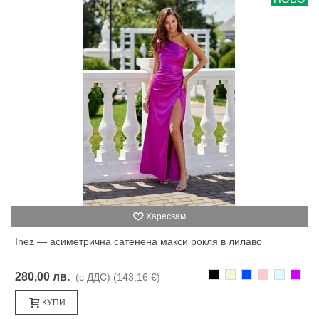
Харесвам
Inez — асиметрична сатенена макси рокля в лилаво
Черно
Бежаво
Синьо
Розово
Светлоси
Лилав
280,00 лв.
(с ДДС)
(143,16 €)
КУПИ