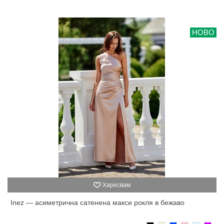
НОВО
Харесвам
Inez — асиметрична сатенена макси рокля в бежаво