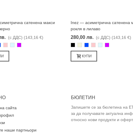
асиметрична сатенена макси
Inez — асиметрична сатенена 
Харесвам
Харесвам
черно
рокля в лилаво
лв.
280,00 лв.
(с ДДС)
(143,16 €)
(с ДДС)
(143,16 €)
во
иньо
Розово
Светлосин
Лилаво
Черно
Бежаво
Синьо
Розово
Светлосин
Лилаво
ПИ
КУПИ
НО
БЮЛЕТИН
Запишете се за бюлетина на E
на сайта
за да получавате актуална ин
профил
относно нови продукти и оферт
ози
те наши партньори