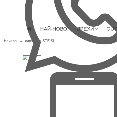
НАЙ-НОВО!
ДРЕХИ
OUT
Начало
→
сиво сако STEISI