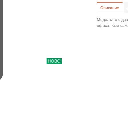
Описание
Моделът е с дв
офиса. Към сако
НОВО