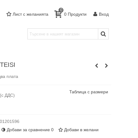
0
Лист с желанията
0
Продукти
Вход
STEISI
два плата
Таблица с размери
(с ДДС)
01201596
Добави за сравнение
0
Добави в желани