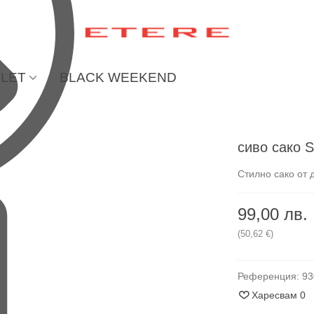
LET
BLACK WEEKEND
сиво сако 
Стилно сако от 
99,00 лв.
(50,62 €)
Референция:
93
Харесвам
0