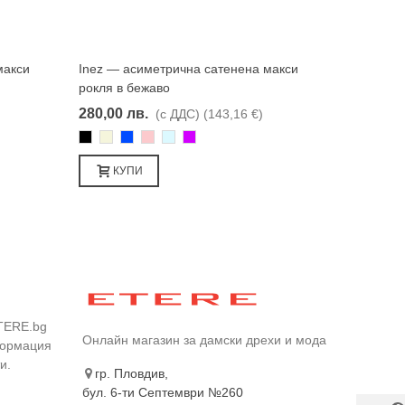
макси
Inez — асиметрична сатенена макси
Харесвам
рокля в бежаво
280,00 лв.
(с ДДС)
(143,16 €)
Черно
Бежаво
Синьо
Розово
Светлосин
Лилаво
КУПИ
TERE.bg
Онлайн магазин за дамски дрехи и мода
формация
и.
гр. Пловдив,
бул. 6-ти Септември №260