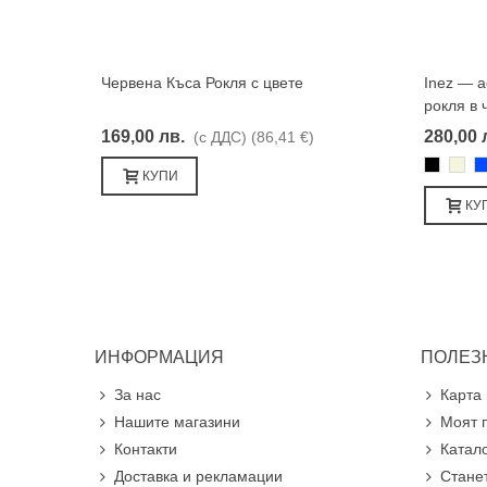
Червена Къса Рокля с цвете
Inez — 
Харесвам
рокля в 
169,00 лв.
280,00 
(с ДДС)
(86,41 €)
Черно
Бежа
С
КУПИ
КУ
ИНФОРМАЦИЯ
ПОЛЕЗ
За нас
Карта 
Нашите магазини
Моят 
Контакти
Катал
Доставка и рекламации
Стане