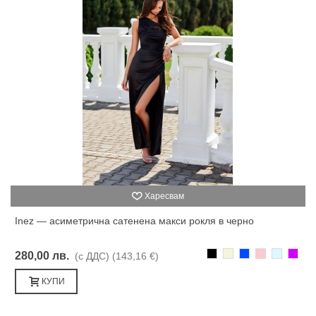
Харесвам
Inez — асиметрична сатенена макси рокля в черно
Черно
Бежаво
Синьо
Розово
Светлоси
Лилав
280,00 лв.
(с ДДС)
(143,16 €)
КУПИ