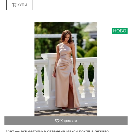
КУПИ
НОВО
Харесвам
Inez — асиметрична сатенена макси рокля в бежаво