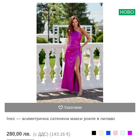
НОВО
Харесвам
Inez — асиметрична сатенена макси рокля в лилаво
Черно
Бежаво
Синьо
Розово
Светлоси
Лилав
280,00 лв.
(с ДДС)
(143,16 €)