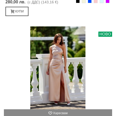
Черно
Бежаво
Синьо
Розово
Светлоси
Лилав
280,00 лв.
(с ДДС)
(143,16 €)
КУПИ
НОВО
Харесвам