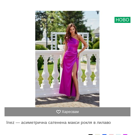
НОВО
Харесвам
Inez — асиметрична сатенена макси рокля в лилаво