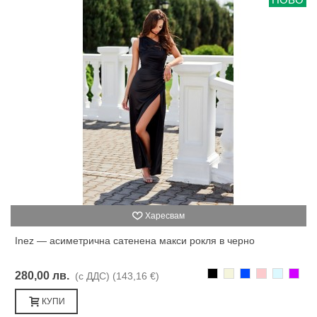
Харесвам
Inez — асиметрична сатенена макси рокля в черно
Черно
Бежаво
Синьо
Розово
Светлоси
Лилав
280,00 лв.
(с ДДС)
(143,16 €)
КУПИ