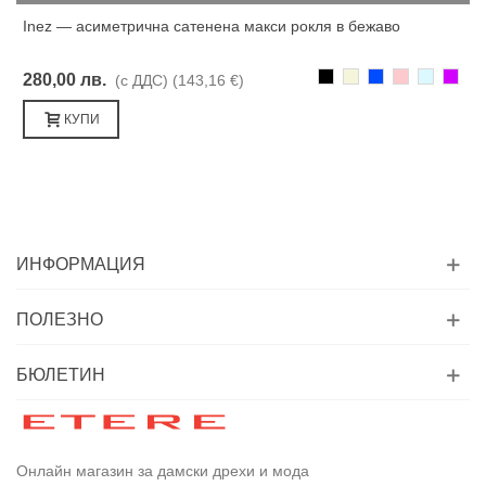
Inez — асиметрична сатенена макси рокля в бежаво
Черно
Бежаво
Синьо
Розово
Светлоси
Лилав
280,00 лв.
(с ДДС)
(143,16 €)
КУПИ
ИНФОРМАЦИЯ
ПОЛЕЗНО
БЮЛЕТИН
Онлайн магазин за дамски дрехи и мода