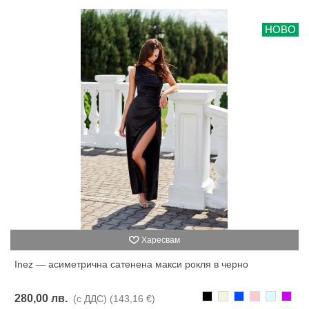
НОВО
Харесвам
Inez — асиметрична сатенена макси рокля в черно
Черно
Бежаво
Синьо
Розово
Светлоси
Лилав
280,00 лв.
(с ДДС)
(143,16 €)