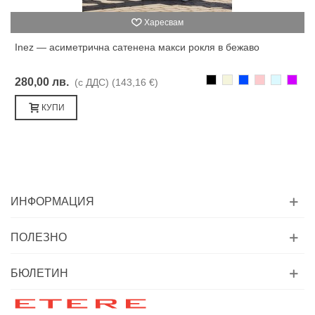
Харесвам
Inez — асиметрична сатенена макси рокля в бежаво
Черно
Бежаво
Синьо
Розово
Светлоси
Лилав
280,00 лв.
(с ДДС)
(143,16 €)
КУПИ
ИНФОРМАЦИЯ
ПОЛЕЗНО
БЮЛЕТИН