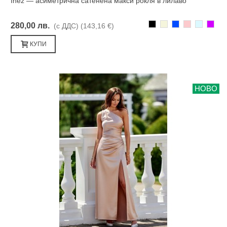
Inez — асиметрична сатенена макси рокля в лилаво
Черно
Бежаво
Синьо
Розово
Светлоси
Лилав
280,00 лв.
(с ДДС)
(143,16 €)
КУПИ
НОВО