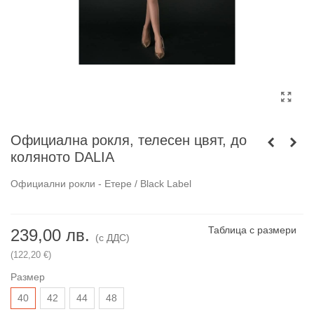
Официална рокля, телесен цвят, до
коляното DALIA
Официални рокли - Етере / Black Label
Таблица с размери
239,00 лв.
(с ДДС)
(122,20 €)
Размер
40
42
44
48