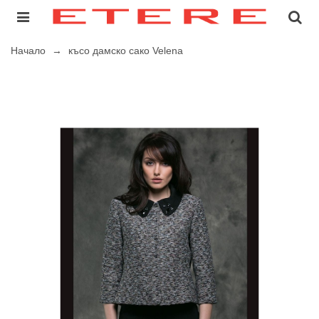
Начало
→
късо дамско сако Velеna