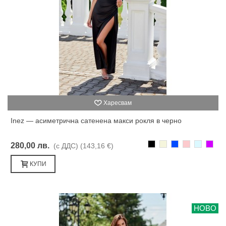
Харесвам
Inez — асиметрична сатенена макси рокля в черно
Черно
Бежаво
Синьо
Розово
Светлоси
Лилав
280,00 лв.
(с ДДС)
(143,16 €)
КУПИ
НОВО