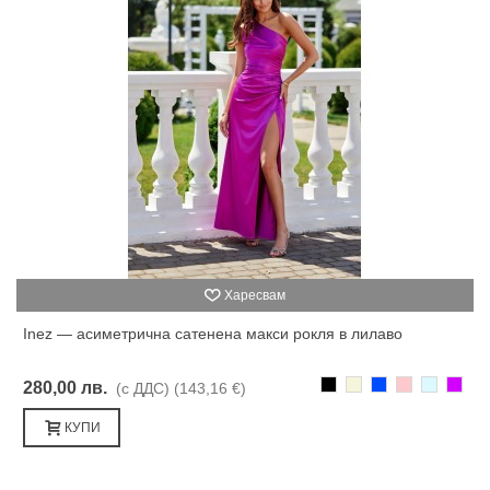
Харесвам
Inez — асиметрична сатенена макси рокля в лилаво
Черно
Бежаво
Синьо
Розово
Светлоси
Лилав
280,00 лв.
(с ДДС)
(143,16 €)
КУПИ