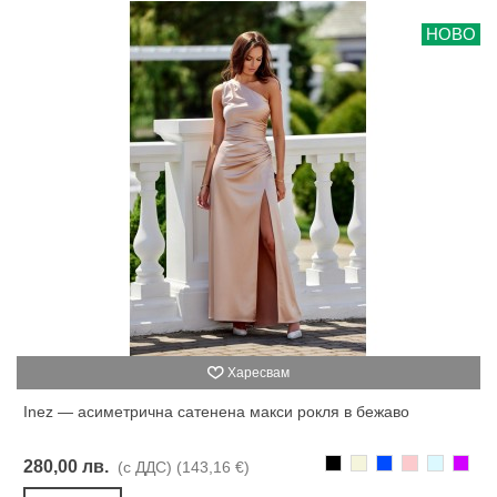
НОВО
Харесвам
Inez — асиметрична сатенена макси рокля в бежаво
Черно
Бежаво
Синьо
Розово
Светлоси
Лилав
280,00 лв.
(с ДДС)
(143,16 €)