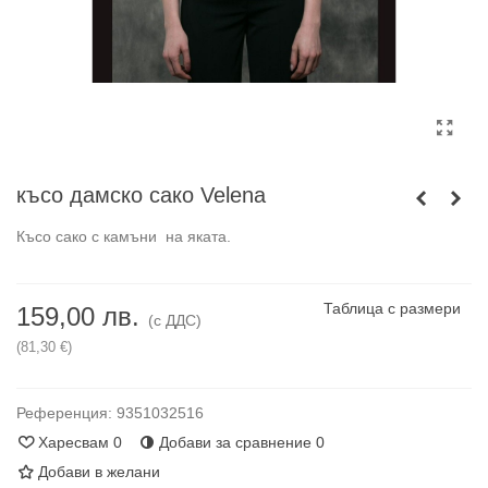
късо дамско сако Velеna
Късо сако с камъни на яката.
Таблица с размери
159,00 лв.
(с ДДС)
(81,30 €)
Референция:
9351032516
Харесвам
0
Добави за сравнение
0
Добави в желани