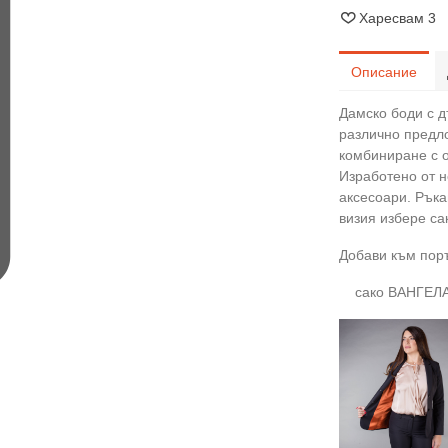
Харесвам
3
Описание
Дамско боди с д
различно предло
комбиниране с 
Изработено от 
аксесоари. Ръка
визия избере с
Добави към поръ
сако ВАНГЕЛ