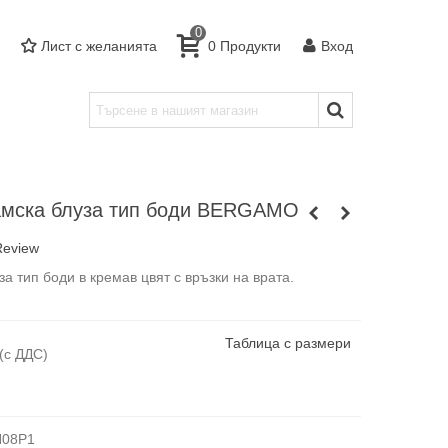
0
Лист с желанията
0
Продукти
Вход
амска блуза тип боди BERGAMO
Review
за тип боди в кремав цвят с връзки на врата.
Таблица с размери
(с ДДС)
H08P1