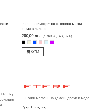
макси
Inez — асиметрична сатенена макси
Харесвам
рокля в лилаво
280,00 лв.
(с ДДС)
(143,16 €)
Черно
Бежаво
Синьо
Розово
Светлосин
Лилаво
КУПИ
TERE.bg
Онлайн магазин за дамски дрехи и мода
формация
и.
гр. Пловдив,