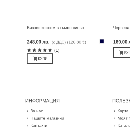
Бизнес костюм в тъмно синьо
Червена 
Харесвам
Тъмносиньо
248,00 лв.
169,00 
(с ДДС)
(126,80 €)
(1)
КУ
КУПИ
ИНФОРМАЦИЯ
ПОЛЕЗ
За нас
Карта 
Нашите магазини
Моят 
Контакти
Катал