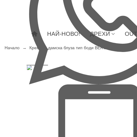
НАЙ-НОВО!
ДРЕХИ
OUT
Начало
→
Кремава дамска блуза тип боди BERGAMO