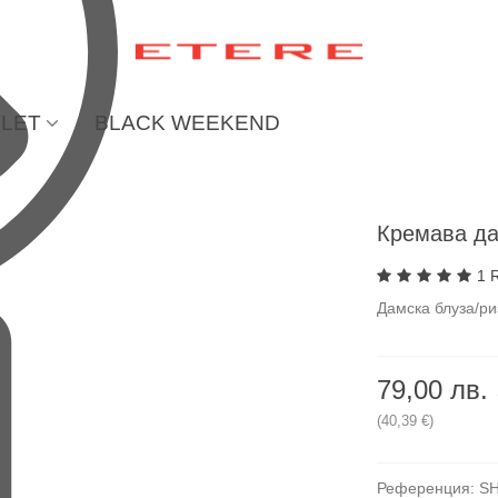
LET
BLACK WEEKEND
Кремава д
1 
Дамска блуза/ри
79,00 лв.
(40,39 €)
Референция:
S