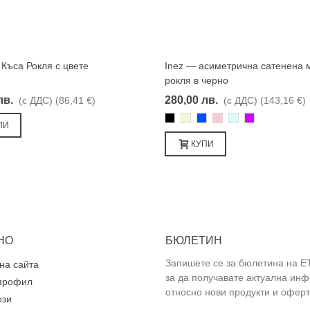
Къса Рокля с цвете
Inez — асиметрична сатенена 
Харесвам
Харесвам
рокля в черно
лв.
280,00 лв.
(с ДДС)
(86,41 €)
(с ДДС)
(143,16 €)
Черно
Бежаво
Синьо
Розово
Светлосин
Лилаво
ПИ
КУПИ
НО
БЮЛЕТИН
Запишете се за бюлетина на E
на сайта
за да получавате актуална ин
профил
относно нови продукти и оферт
ози