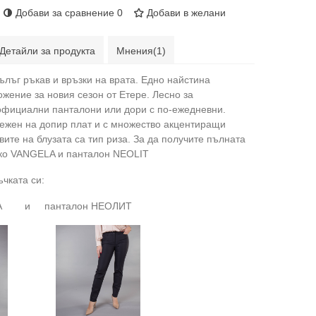
Добави за сравнение
0
Добави в желани
Детайли за продукта
Мнения(1)
ълъг ръкав и връзки на врата. Едно найстина
жение за новия сезон от Етере. Лесно за
официални панталони или дори с по-ежедневни.
нежен на допир плат и с множество акцентиращи
вите на блузата са тип риза. За да получите пълната
ако VANGELA и панталон NEOLIT
чката си:
А и панталон НЕОЛИТ