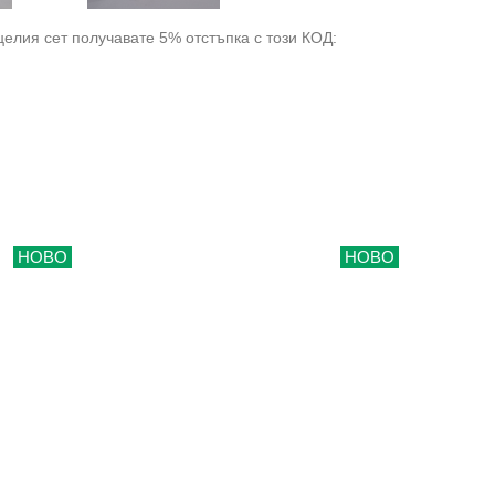
целия сет получавате 5% отстъпка с този КОД:
НОВО
НОВО