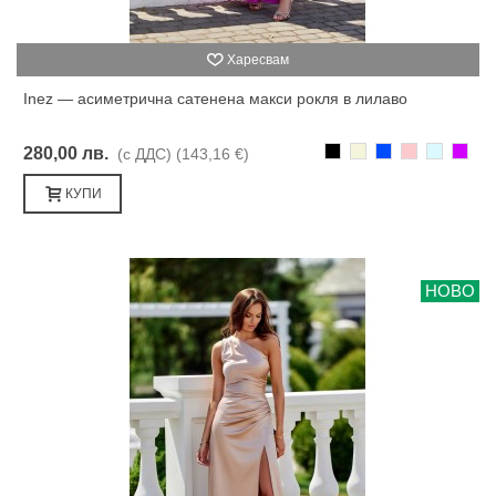
Харесвам
Inez — асиметрична сатенена макси рокля в лилаво
Черно
Бежаво
Синьо
Розово
Светлоси
Лилав
280,00 лв.
(с ДДС)
(143,16 €)
КУПИ
НОВО