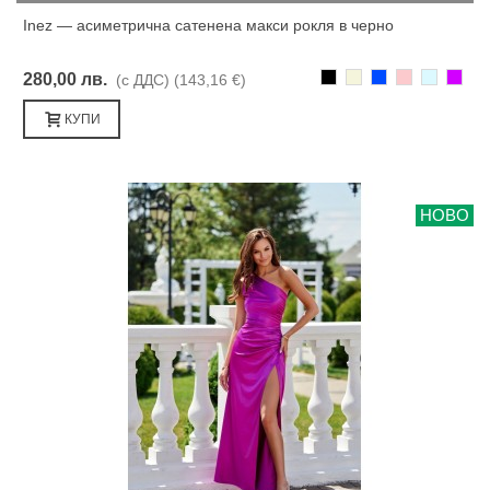
Inez — асиметрична сатенена макси рокля в черно
Черно
Бежаво
Синьо
Розово
Светлоси
Лилав
280,00 лв.
(с ДДС)
(143,16 €)
КУПИ
НОВО