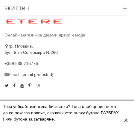
БЮЛЕТИН
Онлайн магазин за дамски дрехи и мода
гр. Пловдив,
бул. 6-ти Септември №260
+359 889 716776
Email:
[email protected]
Този уебсайт използва бисквитки? Това съобщение няма
да се показва повече, ако кликнете върху бутона РАЗБРАХ
© 2024 ETERE.BG. ВСИЧКИ ПРАВА ЗАПАЗЕНИ
×
! или бутона за затваряне.
0
0
Прочети повече
Разбрах