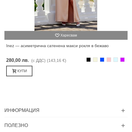
Харесвам
Inez — асиметрична сатенена макси рокля в бежаво
Черно
Бежаво
Синьо
Розово
Светлоси
Лилав
280,00 лв.
(с ДДС)
(143,16 €)
КУПИ
ИНФОРМАЦИЯ
ПОЛЕЗНО