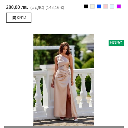
Черно
Бежаво
Синьо
Розово
Светлоси
Лилав
280,00 лв.
(с ДДС)
(143,16 €)
КУПИ
НОВО