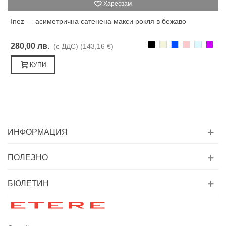
Харесвам
Inez — асиметрична сатенена макси рокля в бежаво
Черно
Бежаво
Синьо
Розово
Светлоси
Лилав
280,00 лв.
(с ДДС)
(143,16 €)
КУПИ
ИНФОРМАЦИЯ
ПОЛЕЗНО
БЮЛЕТИН