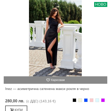
НОВО
Харесвам
Inez — асиметрична сатенена макси рокля в черно
Черно
Бежаво
Синьо
Розово
Светлоси
Лилав
280,00 лв.
(с ДДС)
(143,16 €)
КУПИ