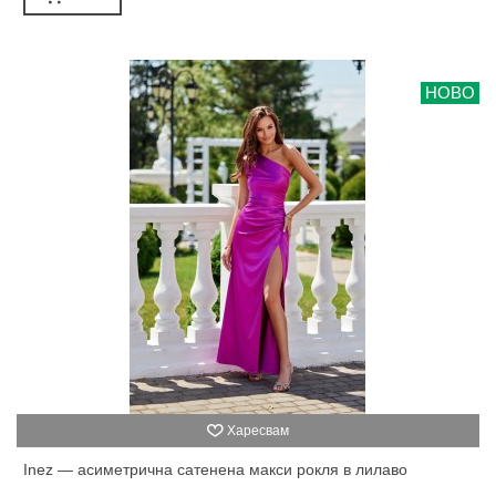
НОВО
Харесвам
Inez — асиметрична сатенена макси рокля в лилаво