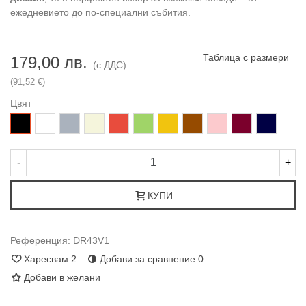
ежедневието до по-специални събития.
Таблица с размери
179,00 лв.
(с ДДС)
(91,52 €)
Цвят
Черно
Бяло
Сиво
Бежаво
Червено
Зелено
Жълто
Кафяво
Розово
Бордо
Тъмносин
-
+
КУПИ
Референция:
DR43V1
Харесвам
2
Добави за сравнение
0
Добави в желани