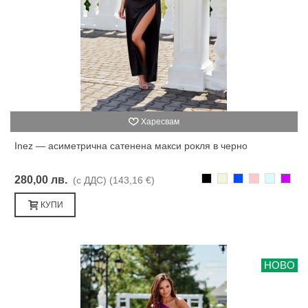
Харесвам
Inez — асиметрична сатенена макси рокля в черно
Черно
Бежаво
Синьо
Розово
Светлоси
Лилав
280,00 лв.
(с ДДС)
(143,16 €)
КУПИ
НОВО