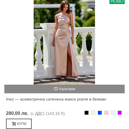
НОВО
Харесвам
Inez — асиметрична сатенена макси рокля в бежаво
Черно
Бежаво
Синьо
Розово
Светлоси
Лилав
280,00 лв.
(с ДДС)
(143,16 €)
КУПИ