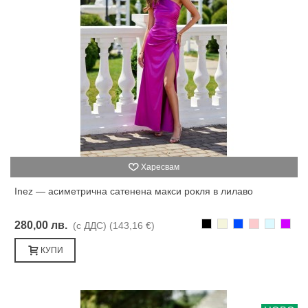
Харесвам
Inez — асиметрична сатенена макси рокля в лилаво
Черно
Бежаво
Синьо
Розово
Светлоси
Лилав
280,00 лв.
(с ДДС)
(143,16 €)
КУПИ