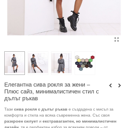
Елегантна сива рокля за жени –
Плюс сайз, минималистичен стил с
дълъг ръкав
Тази
сива рокля с дълъг ръкав
е създадена с мисъл за
комфорта и стила на всяка съвременна жена. Със своя
разкроен силует
и
екстравагантен, но минималистичен
дизайн
, тя е перфектен избор за всякакви поводи – от