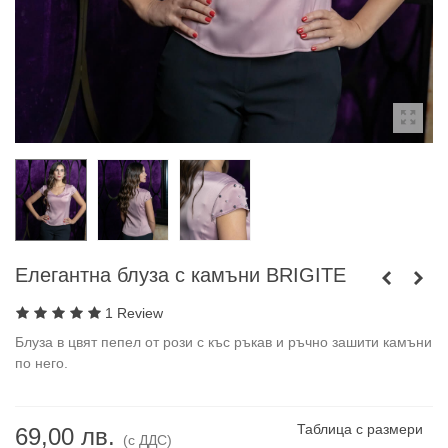
Елегантна блуза с камъни BRIGITE
1 Review
Блуза в цвят пепел от рози с къс ръкав и ръчно зашити камъни
по него.
Таблица с размери
69,00 лв.
(с ДДС)