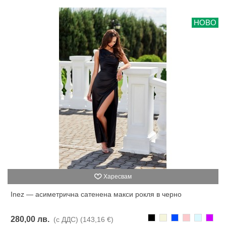
НОВО
Харесвам
Inez — асиметрична сатенена макси рокля в черно
Черно
Бежаво
Синьо
Розово
Светлоси
Лилав
280,00 лв.
(с ДДС)
(143,16 €)