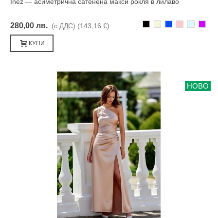
Inez — асиметрична сатенена макси рокля в лилаво
Черно
Бежаво
Синьо
Розово
Светлоси
Лилав
280,00 лв.
(с ДДС)
(143,16 €)
КУПИ
НОВО