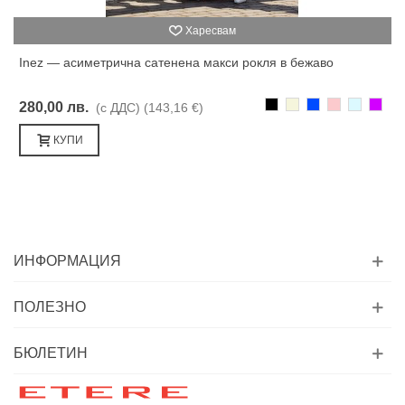
Харесвам
Inez — асиметрична сатенена макси рокля в бежаво
Черно
Бежаво
Синьо
Розово
Светлоси
Лилав
280,00 лв.
(с ДДС)
(143,16 €)
КУПИ
ИНФОРМАЦИЯ
ПОЛЕЗНО
БЮЛЕТИН