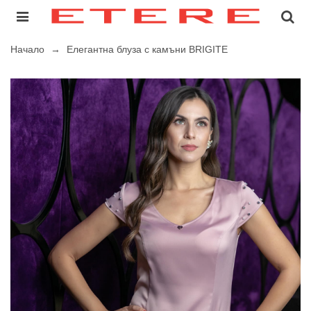
Начало
→
Елегантна блуза с камъни BRIGITE