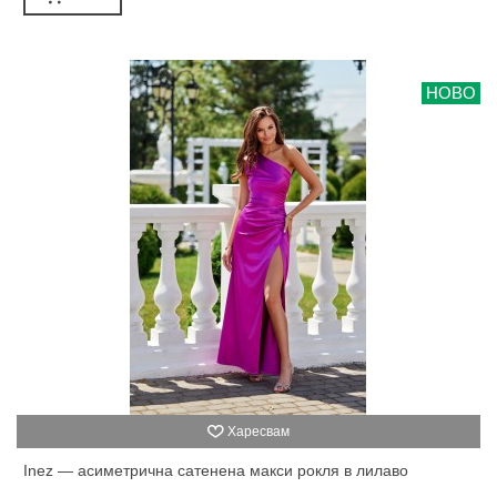
НОВО
Харесвам
Inez — асиметрична сатенена макси рокля в лилаво