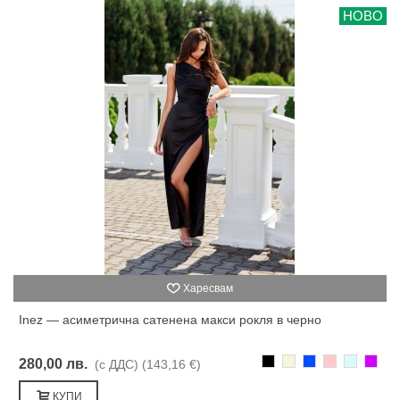
НОВО
Харесвам
Inez — асиметрична сатенена макси рокля в черно
Черно
Бежаво
Синьо
Розово
Светлоси
Лилав
280,00 лв.
(с ДДС)
(143,16 €)
КУПИ