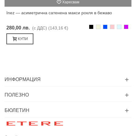
Харесвам
Inez — асиметрична сатенена макси рокля в бежаво
Черно
Бежаво
Синьо
Розово
Светлоси
Лилав
280,00 лв.
(с ДДС)
(143,16 €)
КУПИ
ИНФОРМАЦИЯ
ПОЛЕЗНО
БЮЛЕТИН