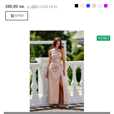
Черно
Бежаво
Синьо
Розово
Светлоси
Лилав
280,00 лв.
(с ДДС)
(143,16 €)
КУПИ
НОВО