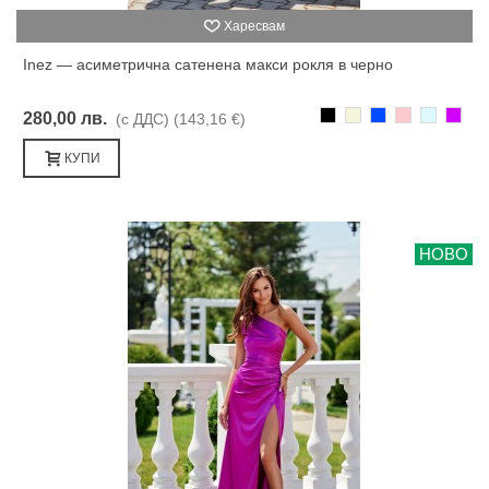
Харесвам
Inez — асиметрична сатенена макси рокля в черно
Черно
Бежаво
Синьо
Розово
Светлоси
Лилав
280,00 лв.
(с ДДС)
(143,16 €)
КУПИ
НОВО