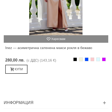
Харесвам
Inez — асиметрична сатенена макси рокля в бежаво
Черно
Бежаво
Синьо
Розово
Светлоси
Лилав
280,00 лв.
(с ДДС)
(143,16 €)
КУПИ
ИНФОРМАЦИЯ