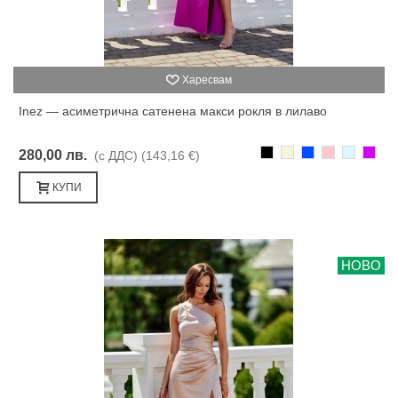
Харесвам
Inez — асиметрична сатенена макси рокля в лилаво
Черно
Бежаво
Синьо
Розово
Светлоси
Лилав
280,00 лв.
(с ДДС)
(143,16 €)
КУПИ
НОВО