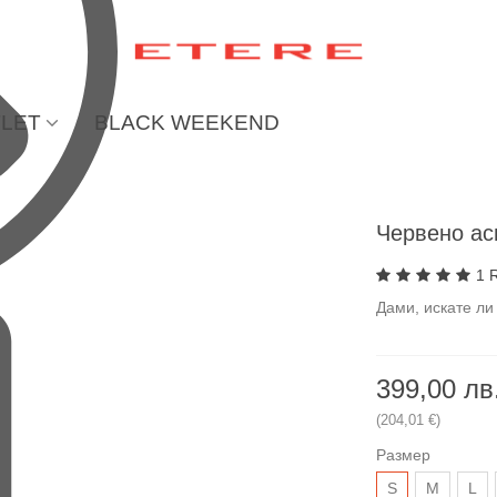
LET
BLACK WEEKEND
Червено ас
1 
Дами, искате ли
399,00 лв
(204,01 €)
Размер
S
М
L