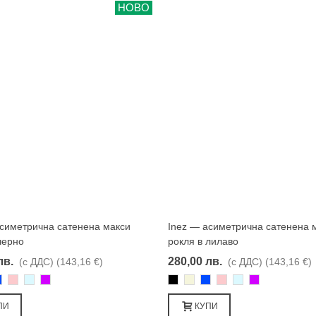
НОВО
асиметрична сатенена макси
Inez — асиметрична сатенена 
Харесвам
Харесвам
черно
рокля в лилаво
лв.
280,00 лв.
(с ДДС)
(143,16 €)
(с ДДС)
(143,16 €)
во
иньо
Розово
Светлосин
Лилаво
Черно
Бежаво
Синьо
Розово
Светлосин
Лилаво
ПИ
КУПИ