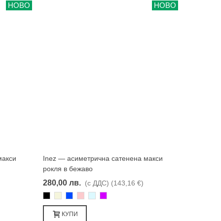
НОВО
НОВО
макси
Inez — асиметрична сатенена макси
Харесвам
рокля в бежаво
280,00 лв.
(с ДДС)
(143,16 €)
Черно
Бежаво
Синьо
Розово
Светлосин
Лилаво
КУПИ