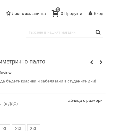
0
Лист с желанията
0
Продукти
Вход
иметрично палто
Review
 да бъдете красиви и забелязани в студените дни!
Таблица с размери
.
(с ДДС)
XL
XXL
3XL