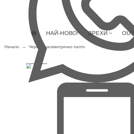
НАЙ-НОВО!
ДРЕХИ
OUT
Начало
→
Червено асиметрично палто