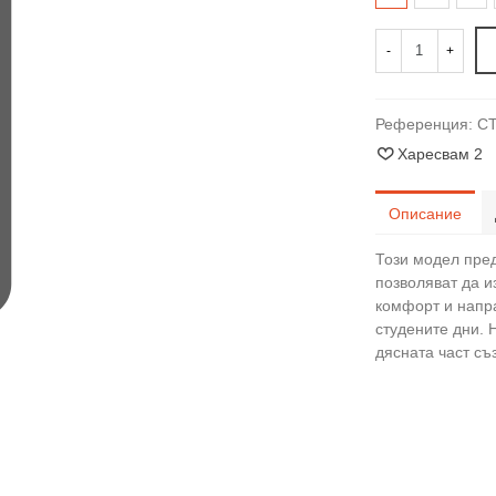
-
+
Референция:
C
Харесвам
2
Описание
Този модел пред
позволяват да и
комфорт и напра
студените дни. 
дясната част съ