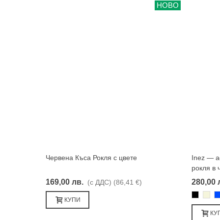
НОВО
Червена Къса Рокля с цвете
Inez — 
Харесвам
рокля в 
169,00 лв.
280,00 
(с ДДС)
(86,41 €)
Черно
Бежа
С
КУПИ
КУ