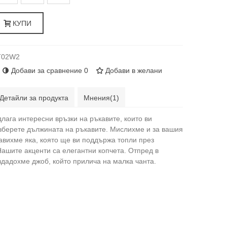
КУПИ
T02W2
Добави за сравнение
0
Добави в желани
Детайли за продукта
Мнения(1)
лага интересни връзки на ръкавите, които ви
зберете дължината на ръкавите. Мислихме и за вашия
вихме яка, която ще ви поддържа топли през
Нашите акценти са елегантни копчета. Отпред в
здадохме джоб, който прилича на малка чанта.