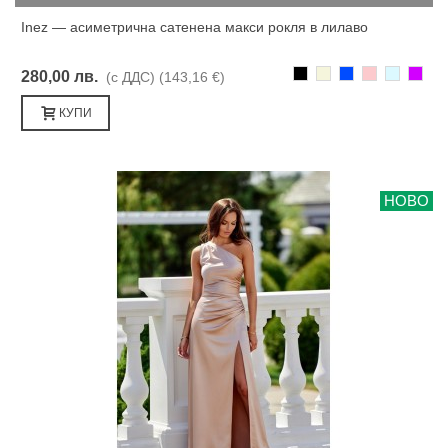
Inez — асиметрична сатенена макси рокля в лилаво
Черно
Бежаво
Синьо
Розово
Светлоси
Лилав
280,00 лв.
(с ДДС)
(143,16 €)
КУПИ
НОВО