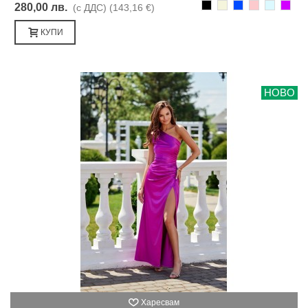
Черно
Бежаво
Синьо
Розово
Светлоси
Лилав
280,00 лв.
(с ДДС)
(143,16 €)
КУПИ
НОВО
Харесвам