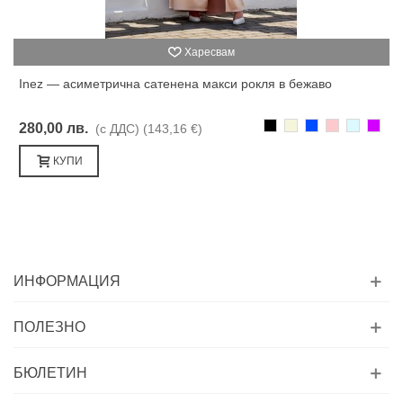
Харесвам
Inez — асиметрична сатенена макси рокля в бежаво
Черно
Бежаво
Синьо
Розово
Светлоси
Лилав
280,00 лв.
(с ДДС)
(143,16 €)
КУПИ
ИНФОРМАЦИЯ
ПОЛЕЗНО
БЮЛЕТИН