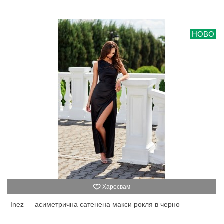
НОВО
Харесвам
Inez — асиметрична сатенена макси рокля в черно