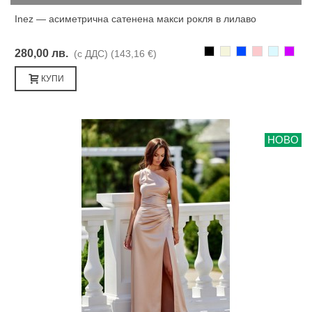
Inez — асиметрична сатенена макси рокля в лилаво
Черно
Бежаво
Синьо
Розово
Светлоси
Лилав
280,00 лв.
(с ДДС)
(143,16 €)
КУПИ
НОВО