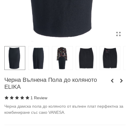
Черна Вълнена Пола до коляното
ELIKA
1 Review
Черна дамска пола до коляното от вълнен плат перфектна за
комбиниране със сако VANESA.