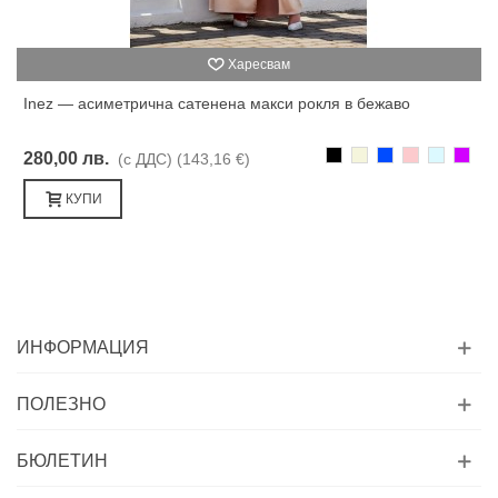
Харесвам
Inez — асиметрична сатенена макси рокля в бежаво
Черно
Бежаво
Синьо
Розово
Светлоси
Лилав
280,00 лв.
(с ДДС)
(143,16 €)
КУПИ
ИНФОРМАЦИЯ
ПОЛЕЗНО
БЮЛЕТИН