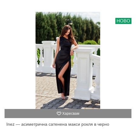
НОВО
Харесвам
Inez — асиметрична сатенена макси рокля в черно