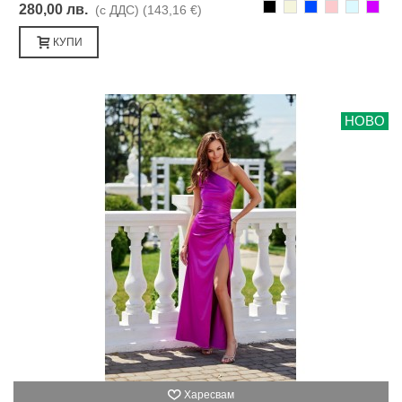
Черно
Бежаво
Синьо
Розово
Светлоси
Лилав
280,00 лв.
(с ДДС)
(143,16 €)
КУПИ
НОВО
Харесвам