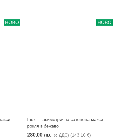
НОВО
НОВО
макси
Inez — асиметрична сатенена макси
Харесвам
рокля в бежаво
280,00 лв.
(с ДДС)
(143,16 €)