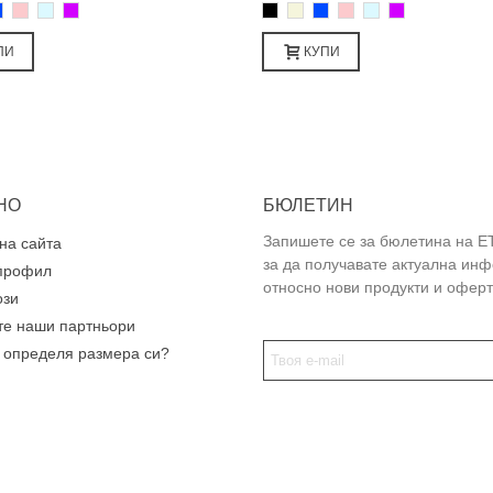
во
иньо
Розово
Светлосин
Лилаво
Черно
Бежаво
Синьо
Розово
Светлосин
Лилаво
ПИ
КУПИ
НО
БЮЛЕТИН
Запишете се за бюлетина на E
на сайта
за да получавате актуална ин
профил
относно нови продукти и оферт
ози
те наши партньори
а определя размера си?