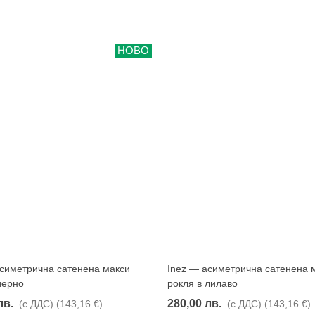
НОВО
асиметрична сатенена макси
Inez — асиметрична сатенена 
Харесвам
Харесвам
черно
рокля в лилаво
лв.
280,00 лв.
(с ДДС)
(143,16 €)
(с ДДС)
(143,16 €)