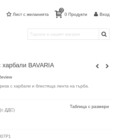
0
Лист с желанията
0
Продукти
Вход
с харбали BAVARIA
Review
риза с харбали и блестяща лента на гърба.
Таблица с размери
(с ДДС)
H07P1