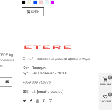
Черно
Бежаво
Синьо
Розово
Светлосин
Лилаво
КУПИ
TERE.bg
Онлайн магазин за дамски дрехи и мода
формация
и.
гр. Пловдив,
бул. 6-ти Септември №260
0
+359 889 716776
Количка
Email:
[email protected]
0
Любими