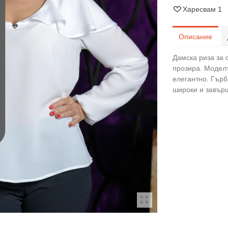
Харесвам
1
Описание
Дамска риза за
прозира. Моделъ
елегантно. Гърб
широки и завър