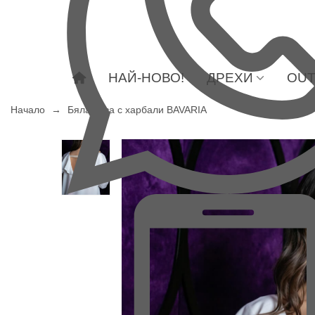
НАЙ-НОВО!
ДРЕХИ
OUT
Начало
→
Бяла риза с харбали BAVARIA