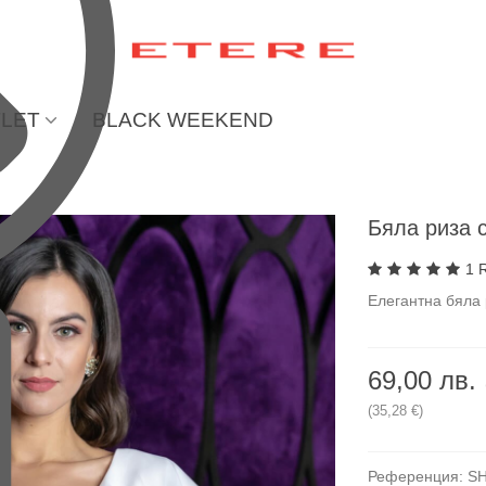
LET
BLACK WEEKEND
Бяла риза 
1 
Елегантна бяла 
69,00 лв.
(35,28 €)
Референция:
S