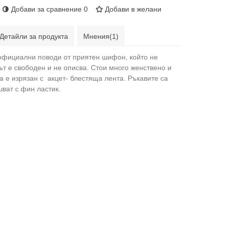
Добави за сравнение
0
Добави в желани
Детайли за продукта
Мнения(1)
 официални поводи от приятен шифон, който не
т е свободен и не описва. Стои много женствено и
а е изрязан с акцет- блестяща лента. Ръкавите са
шват с фин ластик.