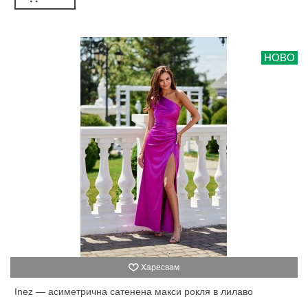
НОВО
Харесвам
Inez — асиметрична сатенена макси рокля в лилаво