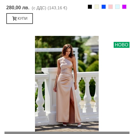
Черно
Бежаво
Синьо
Розово
Светлоси
Лилав
280,00 лв.
(с ДДС)
(143,16 €)
КУПИ
НОВО