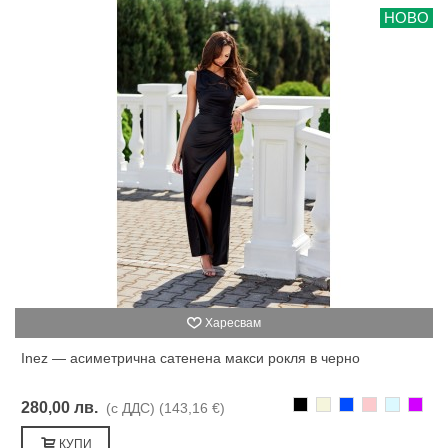
НОВО
Харесвам
Inez — асиметрична сатенена макси рокля в черно
Черно
Бежаво
Синьо
Розово
Светлоси
Лилав
280,00 лв.
(с ДДС)
(143,16 €)
КУПИ