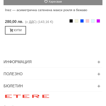
Харесвам
Inez — асиметрична сатенена макси рокля в бежаво
Черно
Бежаво
Синьо
Розово
Светлоси
Лилав
280,00 лв.
(с ДДС)
(143,16 €)
КУПИ
ИНФОРМАЦИЯ
ПОЛЕЗНО
БЮЛЕТИН