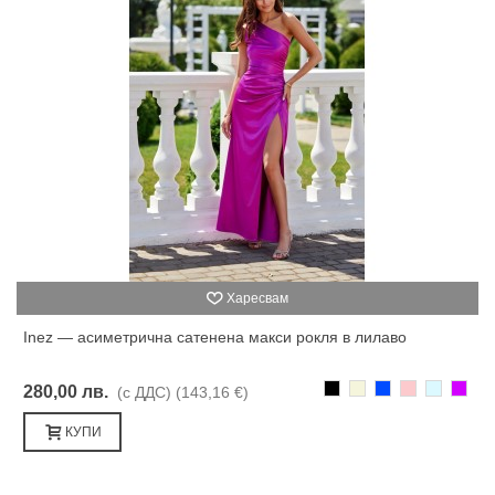
Харесвам
Inez — асиметрична сатенена макси рокля в лилаво
Черно
Бежаво
Синьо
Розово
Светлоси
Лилав
280,00 лв.
(с ДДС)
(143,16 €)
КУПИ