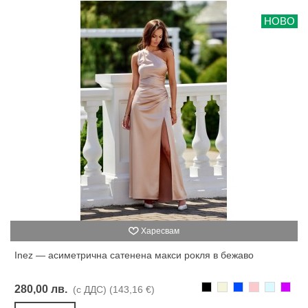
НОВО
Харесвам
Inez — асиметрична сатенена макси рокля в бежаво
Черно
Бежаво
Синьо
Розово
Светлоси
Лилав
280,00 лв.
(с ДДС)
(143,16 €)