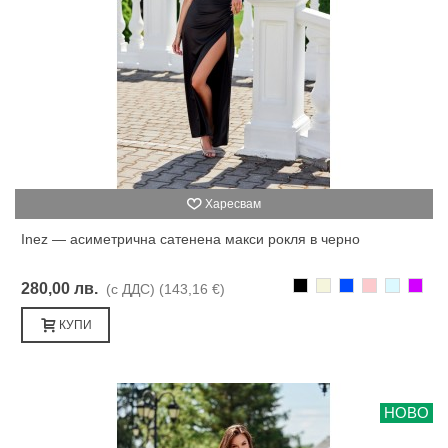
Харесвам
Inez — асиметрична сатенена макси рокля в черно
Черно
Бежаво
Синьо
Розово
Светлоси
Лилав
280,00 лв.
(с ДДС)
(143,16 €)
КУПИ
НОВО