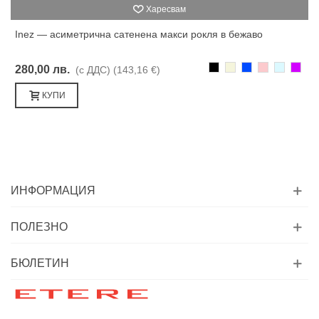
Харесвам
Inez — асиметрична сатенена макси рокля в бежаво
Черно
Бежаво
Синьо
Розово
Светлоси
Лилав
280,00 лв.
(с ДДС)
(143,16 €)
КУПИ
ИНФОРМАЦИЯ
ПОЛЕЗНО
БЮЛЕТИН