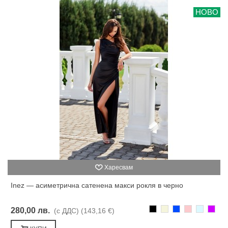
НОВО
Харесвам
Inez — асиметрична сатенена макси рокля в черно
Черно
Бежаво
Синьо
Розово
Светлоси
Лилав
280,00 лв.
(с ДДС)
(143,16 €)