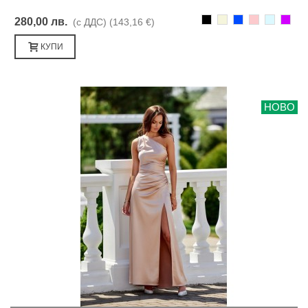
Черно
Бежаво
Синьо
Розово
Светлоси
Лилав
280,00 лв.
(с ДДС)
(143,16 €)
КУПИ
НОВО