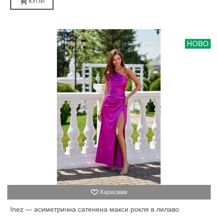
КУПИ
НОВО
Харесвам
Inez — асиметрична сатенена макси рокля в лилаво