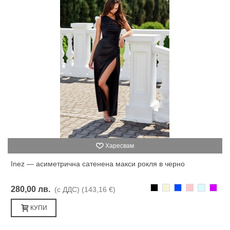
Харесвам
Inez — асиметрична сатенена макси рокля в черно
Черно
Бежаво
Синьо
Розово
Светлоси
Лилав
280,00 лв.
(с ДДС)
(143,16 €)
КУПИ