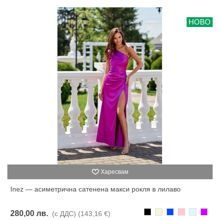
НОВО
Харесвам
Inez — асиметрична сатенена макси рокля в лилаво
Черно
Бежаво
Синьо
Розово
Светлоси
Лилав
280,00 лв.
(с ДДС)
(143,16 €)