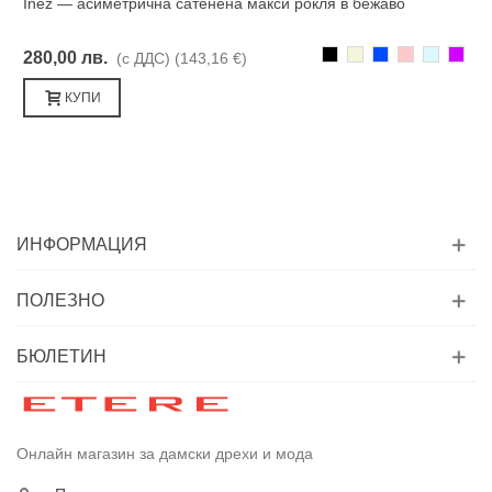
Inez — асиметрична сатенена макси рокля в бежаво
Черно
Бежаво
Синьо
Розово
Светлоси
Лилав
280,00 лв.
(с ДДС)
(143,16 €)
КУПИ
ИНФОРМАЦИЯ
ПОЛЕЗНО
БЮЛЕТИН
Онлайн магазин за дамски дрехи и мода