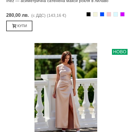
Inez — асиметрична сатенена макси рокля в лилаво
Черно
Бежаво
Синьо
Розово
Светлоси
Лилав
280,00 лв.
(с ДДС)
(143,16 €)
КУПИ
НОВО