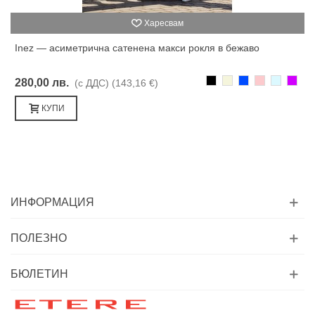
Харесвам
Inez — асиметрична сатенена макси рокля в бежаво
Черно
Бежаво
Синьо
Розово
Светлоси
Лилав
280,00 лв.
(с ДДС)
(143,16 €)
КУПИ
ИНФОРМАЦИЯ
ПОЛЕЗНО
БЮЛЕТИН