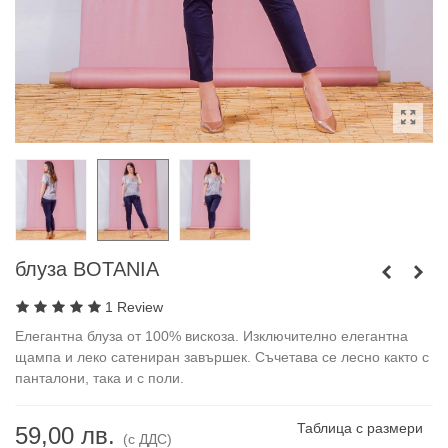
блуза BOTANIA
1 Review
Елегантна блуза от 100% вискоза. Изключително елегантна
щампа и леко сатениран завършек. Съчетава се лесно както с
панталони, така и с поли.
Таблица с размери
59,00 лв.
(с ДДС)