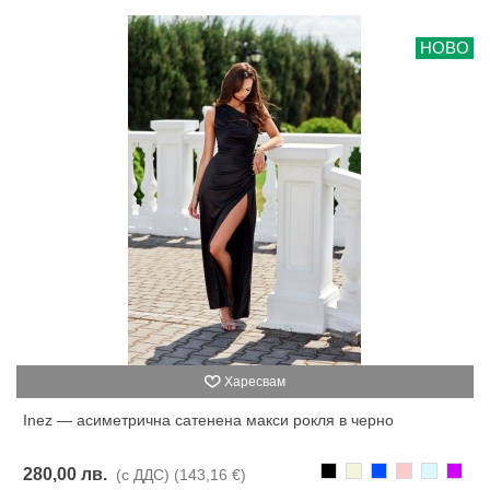
НОВО
Харесвам
Inez — асиметрична сатенена макси рокля в черно
Черно
Бежаво
Синьо
Розово
Светлоси
Лилав
280,00 лв.
(с ДДС)
(143,16 €)