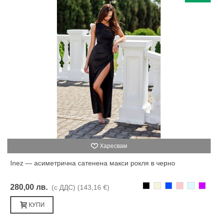
Харесвам
Inez — асиметрична сатенена макси рокля в черно
Черно
Бежаво
Синьо
Розово
Светлоси
Лилав
280,00 лв.
(с ДДС)
(143,16 €)
КУПИ