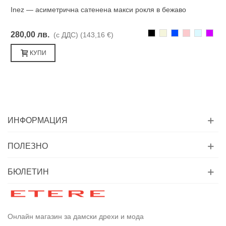
Inez — асиметрична сатенена макси рокля в бежаво
Черно
Бежаво
Синьо
Розово
Светлоси
Лилав
280,00 лв.
(с ДДС)
(143,16 €)
КУПИ
ИНФОРМАЦИЯ
ПОЛЕЗНО
БЮЛЕТИН
Онлайн магазин за дамски дрехи и мода