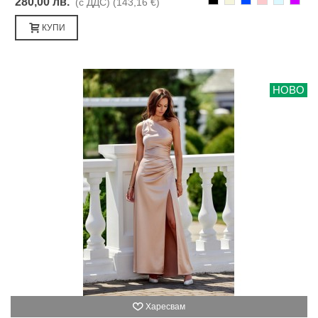
280,00 лв.
(с ДДС)
(143,16 €)
КУПИ
НОВО
Харесвам