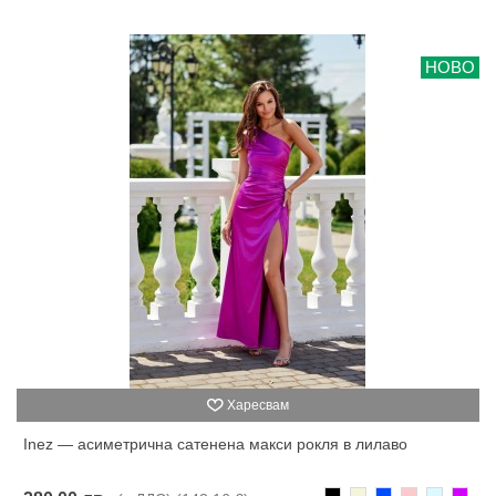
НОВО
Харесвам
Inez — асиметрична сатенена макси рокля в лилаво
Черно
Бежаво
Синьо
Розово
Светлоси
Лилав