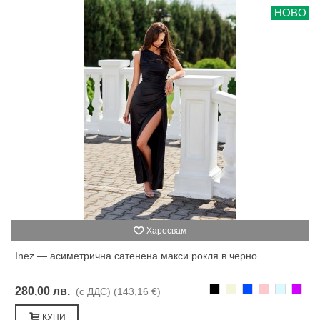
НОВО
Харесвам
Inez — асиметрична сатенена макси рокля в черно
Черно
Бежаво
Синьо
Розово
Светлоси
Лилав
280,00 лв.
(с ДДС)
(143,16 €)
КУПИ