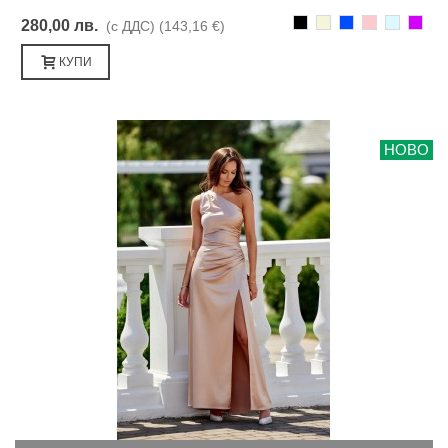
Черно
Бежаво
Синьо
Розово
Светлоси
Лилав
280,00 лв.
(с ДДС)
(143,16 €)
КУПИ
НОВО