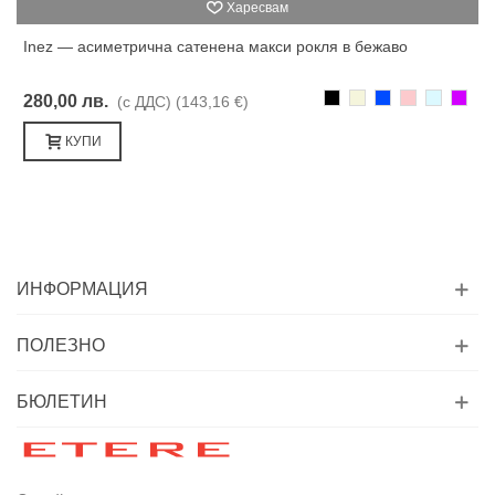
Харесвам
Inez — асиметрична сатенена макси рокля в бежаво
Черно
Бежаво
Синьо
Розово
Светлоси
Лилав
280,00 лв.
(с ДДС)
(143,16 €)
КУПИ
ИНФОРМАЦИЯ
ПОЛЕЗНО
БЮЛЕТИН