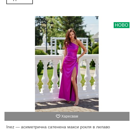
НОВО
Харесвам
Inez — асиметрична сатенена макси рокля в лилаво