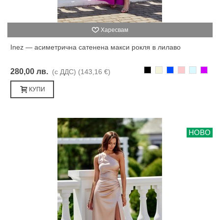
Харесвам
Inez — асиметрична сатенена макси рокля в лилаво
Черно
Бежаво
Синьо
Розово
Светлоси
Лилав
280,00 лв.
(с ДДС)
(143,16 €)
КУПИ
НОВО