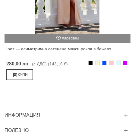
Харесвам
Inez — асиметрична сатенена макси рокля в бежаво
Черно
Бежаво
Синьо
Розово
Светлоси
Лилав
280,00 лв.
(с ДДС)
(143,16 €)
КУПИ
ИНФОРМАЦИЯ
ПОЛЕЗНО