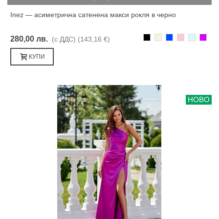
Inez — асиметрична сатенена макси рокля в черно
Черно
Бежаво
Синьо
Розово
Светлоси
Лилав
280,00 лв.
(с ДДС)
(143,16 €)
КУПИ
НОВО