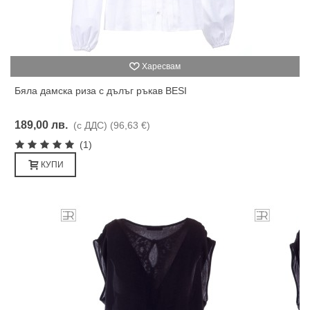
Харесвам
Бяла дамска риза с дълъг ръкав BESI
189,00 лв.
(с ДДС)
(96,63 €)
(1)
КУПИ