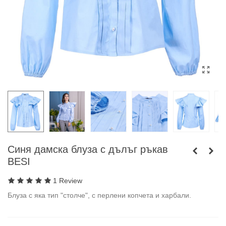
Синя дамска блуза с дълъг ръкав
BESI
1 Review
Блуза с яка тип "столче", с перлени копчета и харбали.