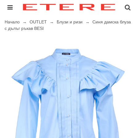
Начало
→
OUTLET
→
Блузи и ризи
→
Синя дамска блуза
с дълъг ръкав BESI