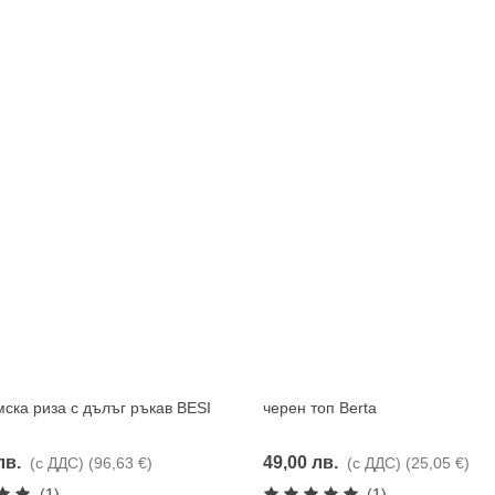
ска риза с дълъг ръкав BESI
черен топ Berta
Харесвам
Харесвам
лв.
49,00 лв.
(с ДДС)
(96,63 €)
(с ДДС)
(25,05 €)
(1)
(1)