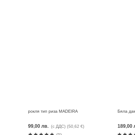
рокля тип риза MADEIRA
Бяла дам
Харесвам
99,00 лв.
189,00 
(с ДДС)
(50,62 €)
(1)