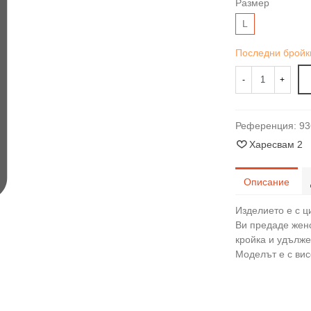
Размер
L
Последни бройк
-
+
Референция:
93
Харесвам
2
Описание
Изделието е с ц
Ви предаде женс
кройка и удълже
Моделът е с вис