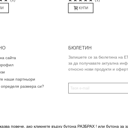
ПИ
КУПИ
НО
БЮЛЕТИН
Запишете се за бюлетина на E
на сайта
за да получавате актуална ин
профил
относно нови продукти и оферт
ози
те наши партньори
а определя размера си?
азва повече, ако кликнете върху бутона РАЗБРАХ ! или бутона за з