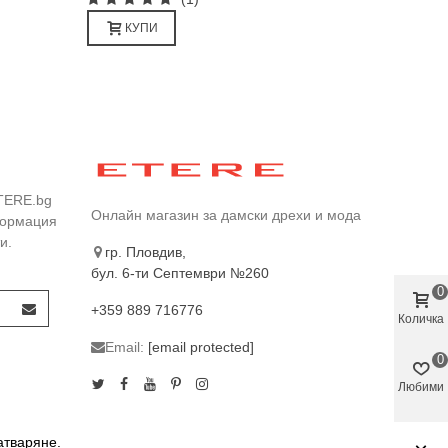
КУПИ
TERE.bg
Онлайн магазин за дамски дрехи и мода
формация
и.
гр. Пловдив,
бул. 6-ти Септември №260
0
+359 889 716776
Количка
Email:
[email protected]
0
Любими
атваряне.