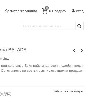
0
Лист с желанията
0
Продукти
Вход
ампа BALADA
Review
с паднало рамо Един найстина лесен и удобен модел
 Съчетанието на светъл цвят и лека щампа придават
Таблица с размери
(с ДДС)