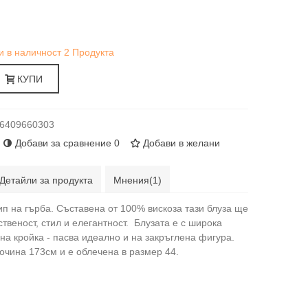
и в наличност
2 Продукта
КУПИ
6409660303
Добави за сравнение
0
Добави в желани
Детайли за продукта
Мнения(1)
ип на гърба. Съставена от 100% вискоза тази блуза ще
твеност, стил и елегантност. Блузата е с широка
на кройка - пасва идеално и на закръглена фигура.
очина 173см и е облечена в размер 44.