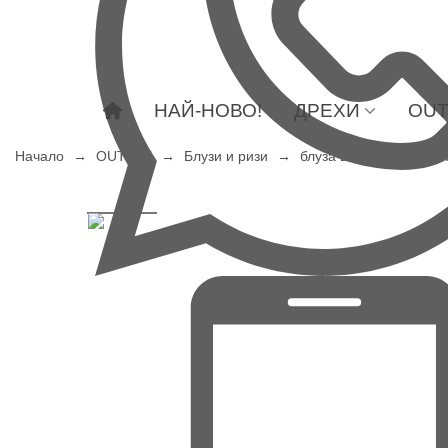
НАЙ-НОВО!
ДРЕХИ
OUT
Начало
→
OUTLET
→
Блузи и ризи
→
блуза в щампа BALAD