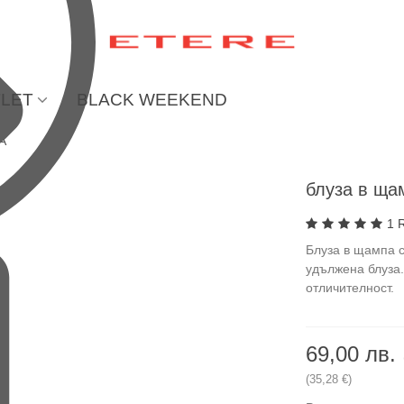
LET
BLACK WEEKEND
A
блуза в щ
1 
Блуза в щампа 
удължена блуза.
отличителност.
69,00 лв.
(35,28 €)