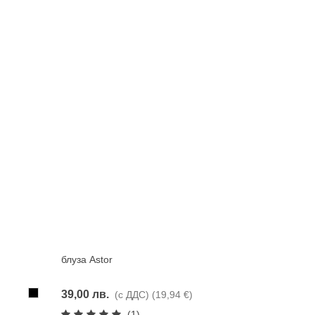
блуза Astor
Харесвам
Черно
39,00 лв.
(с ДДС)
(19,94 €)
(1)