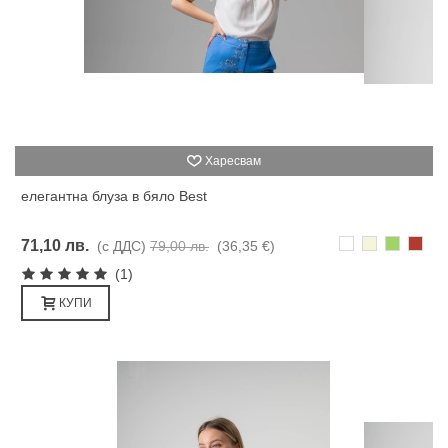
Харесвам
елегантна блуза в бяло Best
Бяло
Бежаво
Зелено
Кере
71,10 лв.
(с ДДС)
79,00 лв.
(36,35 €)
(1)
КУПИ