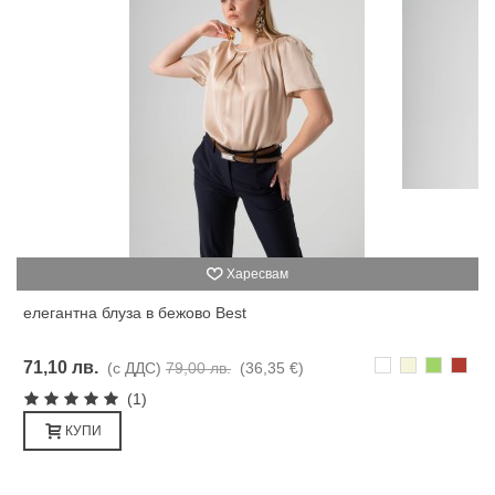
Харесвам
елегантна блуза в бежово Best
Бяло
Бежаво
Зелено
Кере
71,10 лв.
(с ДДС)
79,00 лв.
(36,35 €)
(1)
КУПИ