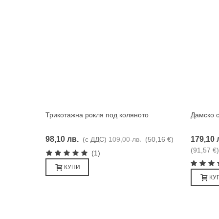
Трикотажна рокля под коляното
Дамско с
Харесвам
98,10 лв.
179,10 
(с ДДС)
109,00 лв.
(50,16 €)
(91,57 €)
(1)
КУПИ
КУ