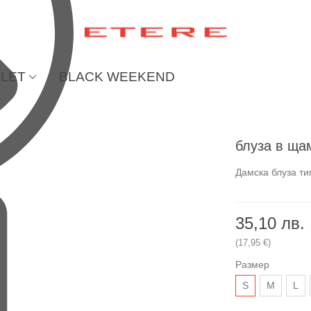
LET
BLACK WEEKEND
блуза в щ
Дамска блуза ти
35,10 лв.
(17,95 €)
Размер
S
М
L