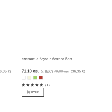
елегантна блуза в бежово Best
Харесвам
71,10 лв.
6,35 €)
(с ДДС)
79,00 лв.
(36,35 €)
Бяло
Бежаво
Зелено
Керемида
(1)
КУПИ