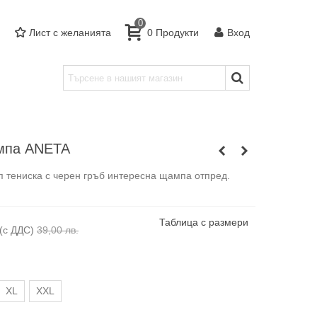
0
Лист с желанията
0
Продукти
Вход
ампа ANETA
п тениска с черен гръб интересна щампа отпред.
Таблица с размери
(с ДДС)
39,00 лв.
XL
XXL