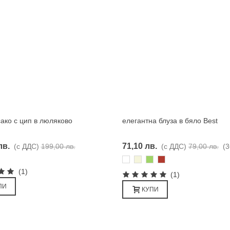
ако с цип в люляково
елегантна блуза в бяло Best
Харесвам
Харесвам
лв.
71,10 лв.
(с ДДС)
199,00 лв.
(с ДДС)
79,00 лв.
(3
Бяло
Бежаво
Зелено
Керемида
(1)
(1)
ПИ
КУПИ