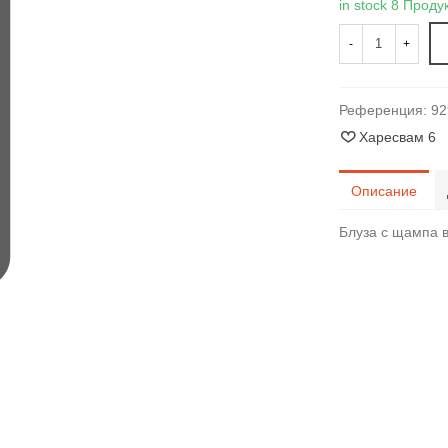
in stock
8 Проду
-
+
Референция:
92
Харесвам
6
Описание
Блуза с щампа в