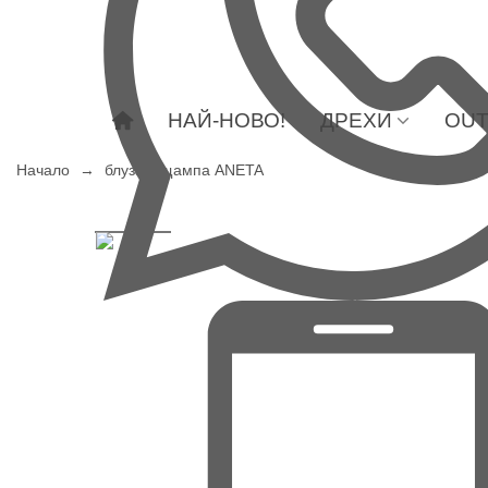
НАЙ-НОВО!
ДРЕХИ
OUT
Начало
→
блуза в щампа ANETA